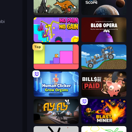
The Illusionist's Dream
Solar System Scope
bbi
No Pain No Gain - Ragdoll Sandbox
Blob Opera
Top
Level EATEN!
Move It!
Human Clicker: Grow Organs
Bills Must Be Paid
Fly for Fly
Blast Miner