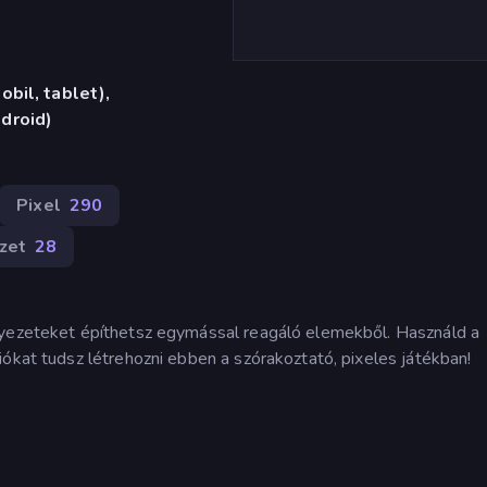
bil, tablet),
droid)
Pixel
290
zet
28
nyezeteket építhetsz egymással reagáló elemekből. Használd a
iókat tudsz létrehozni ebben a szórakoztató, pixeles játékban!