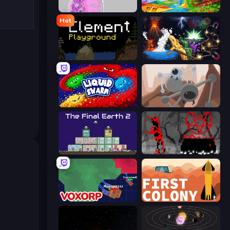
Orb.Farm
Sandbox World: Sand Art
Hot
Element Playground
Sandbox: Particle World
Liquid Swarm
Tri-Achnid
The Final Earth 2
Witchy Sacrifices
Voxorp
First Colony