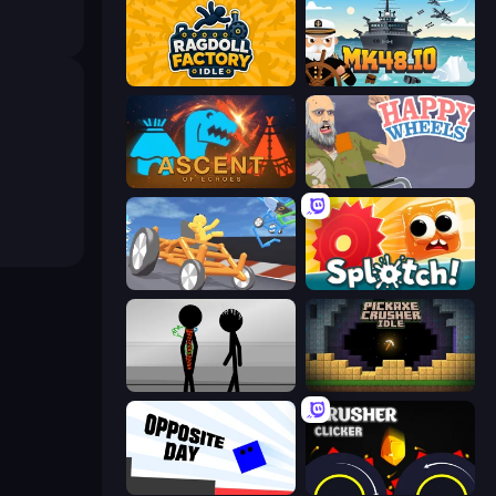
Ragdoll Factory Idle
Mk48.io
Ascent of Echoes
Happy Wheels
Draw Crash Race
Splotch!
Stick Figure Penalty 2
Pickaxe Crusher Idle
Opposite Day
Crusher Clicker