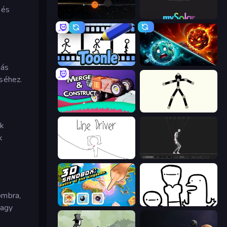
 és
Planetarium 2
mySolar: Build Your Planets
Toonle
PlanetCrush 2
nás
séhez.
Merge & Construct
Stick Animator
ak
k
Line Driver
Skeleton Simulator
ombra,
3D Sandbox: Battle of the Kingdoms
I Don't Even Know
vagy