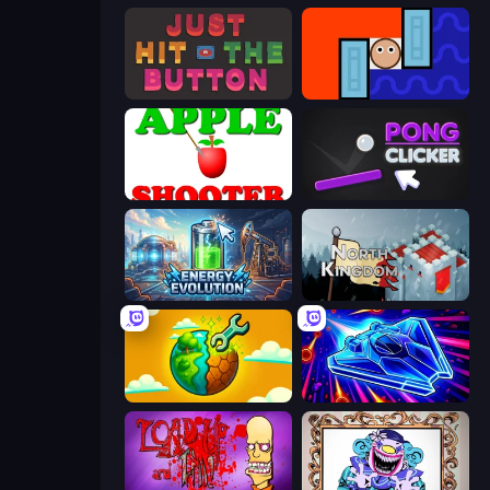
Just Hit the Button
Lava and Aqua
Apple Shooter
Pong Clicker
Energy Evolution
North Kingdom: Siege Castle
Land Explorers: Merge & Build
Stellar Swarm