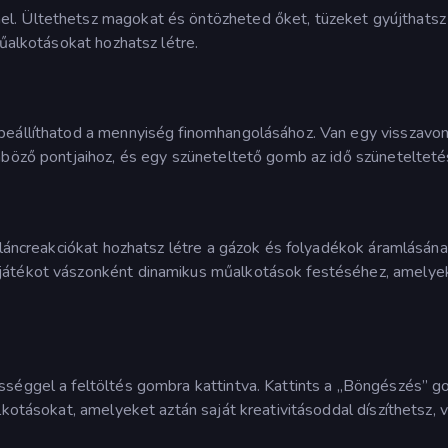
l. Ültethetsz magokat és öntözheted őket, tüzeket gyújthatsz
műalkotásokat hozhatsz létre.
beállíthatod a mennyiség finomhangolásához. Van egy visszavo
nböző pontjaihoz, és egy szüneteltető gomb az idő szünetelteté
ő láncreakciókat hozhatsz létre a gázok és folyadékok áramlásán
játékot vászonként dinamikus műalkotások festéséhez, amelye
sséggel a feltöltés gombra kattintva. Kattints a „Böngészés” g
lkotásokat, amelyeket aztán saját kreativitásoddal díszíthetsz, 