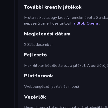
További kreatív játékok
Miután alkottál egy kreatív remekművet a Sandsp
népszerű címei közé tartozik
a Blob Opera
.
Megjelenési dátum
2018. december
Fejlesztő
Max Bittker készítette ezt a játékot. A portfóli
Platformok
Webböngésző (asztali és mobil)
Vezérlők
Nyomd meg a bal egérgombot a játék elindításáh