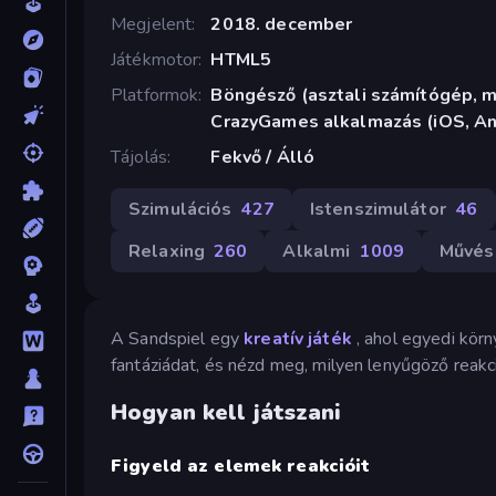
Megjelent
2018. december
Játékmotor
HTML5
Platformok
Böngésző (asztali számítógép, mo
CrazyGames alkalmazás (iOS, An
Tájolás
Fekvő / Álló
Szimulációs
427
Istenszimulátor
46
Relaxing
260
Alkalmi
1009
Művés
A Sandspiel egy
kreatív játék
, ahol egyedi kör
fantáziádat, és nézd meg, milyen lenyűgöző reakc
Hogyan kell játszani
Figyeld az elemek reakcióit