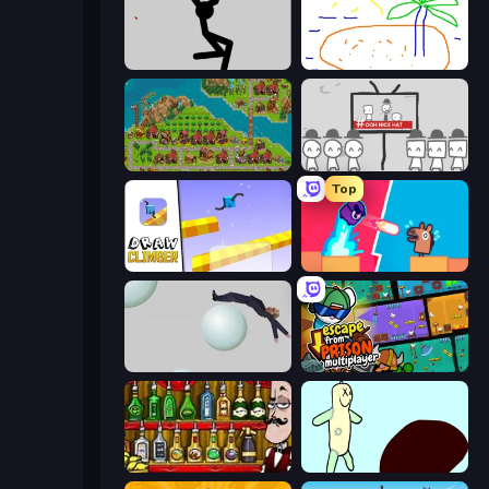
Rag Doll
Skribbl.io
City Idle
We Become What We Behold
Top
Draw Climber
Boom Slingers ReBoom
Bush Ragdoll
Escape From Prison Multiplayer
Bartender The Right Mix
Doodieman Voodoo