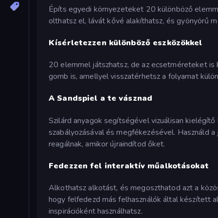
Építs egyedi környezeteket 20 különböző elemme
olthatsz el, lávát kővé alakíthatsz, és gyönyörű 
Kísérletezzen különböző eszközökkel
20 elemmel játszhatsz, de az ecsetméreteket is 
gomb is, amellyel visszatérhetsz a folyamat külö
A Sandspiel a te vásznad
Szilárd anyagok segítségével vizuálisan kielégít
szabályozásával és megfékezésével. Használd a 
reagálnak, amikor újraindítod őket.
Fedezzen fel interaktív műalkotásokat
Alkothatsz alkotást, és megoszthatod azt a közö
hogy felfedezd más felhasználók által készített a
inspirációként használhatsz.