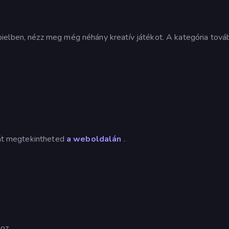
ielben, nézz meg még néhány kreatív játékot. A kategória tová
óját megtekintheted
a weboldalán
.
oz.