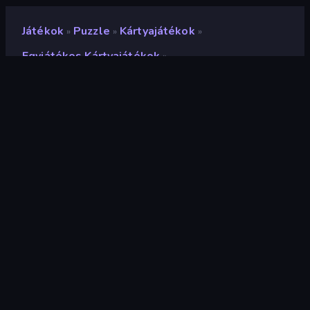
Játékok
Puzzle
Kártyajátékok
»
»
»
Egyjátékos Kártyajátékok
»
Magic Towers Solitaire
Magic Towers Solitaire
Fejlesztő
Solitaire Paradise
Értékelés
7,2
(
az elmúlt 6 hónap alapján
)
Megjelent
2020. június
Játékmotor
Externally hosted (iframe)
Platformok
Böngésző (asztali számítógép,
mobil, tablet), CrazyGames
alkalmazás (iOS, Android), App
Store (iOS, Android)