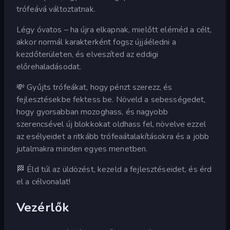
trófeává változtatnak.
Légy óvatos – ha újra elkapnak, mielőtt elérnéd a célt,
akkor normál karakterként fogsz újjáéledni a
kezdőterületen, és elveszíted az eddigi
előrehaladásodat.
💸 Gyűjts trófeákat, hogy pénzt szerezz, és
fejlesztésekbe fektess be. Növeld a sebességedet,
hogy gyorsabban mozoghass, és nagyobb
szerencsével új blokkokat oldhass fel, növelve ezzel
az esélyeidet a ritkább trófeaátalakításokra és a jobb
jutalmakra minden egyes menetben.
🏁 Éld túl az üldözést, kezeld a fejlesztéseidet, és érd
el a célvonalat!
Vezérlők