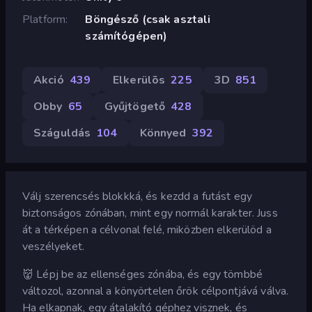
Platform
Böngésző (csak asztali
számítógépen)
Akció
439
Elkerülõs
225
3D
851
Obby
65
Gyűjtögető
428
Száguldás
104
Könnyed
392
Válj szerencsés blokkká, és kezdd a futást egy
biztonságos zónában, mint egy normál karakter. Juss
át a térképen a célvonal felé, miközben elkerülöd a
veszélyeket.
👹 Lépj be az ellenséges zónába, és egy tömbbé
változol, azonnal a könyörtelen őrök célpontjává válva.
Ha elkapnak, egy átalakító géphez visznek, és