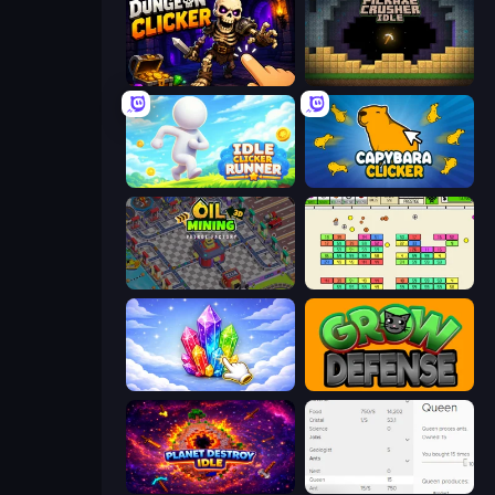
Dungeon Clicker
Pickaxe Crusher Idle
Idle Clicker Runner
Capybara Clicker
Oil Mining 3D: Petrol Factory
Idle Breakout
Crystalia Idle Clicker
Grow Defense
Planet Destroy Idle
Idle Ants