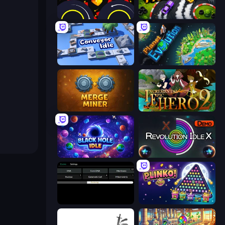
Crusher Clicker
Drift Tycoon
Conveyor Idle
Planet Evolution: Idle Clicker
Merge Miner
Incremental Epic Hero 2
Black Hole Idle
Revolution Idle X
Evolve
PLINKO!