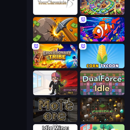
Your Chronicle
Money Factory: Tycoon Idle Game
Mine Clicker
Fish Catch Idle
Evolutionary Tribe
Corn Tycoon
Rotcalypse: Idle Incremental
DualForce Idle
More Ore
Cubidle