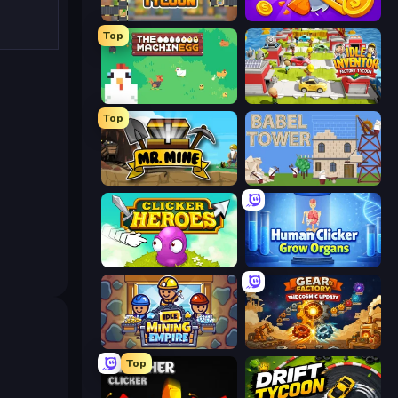
Leek Factory Tycoon
Farm Ring Idle
Top
The MachinEGG
Idle Inventor
Top
Mr. Mine
Babel Tower
Clicker Heroes
Human Clicker: Grow Organs
Idle Mining Empire
Gear Factory
Top