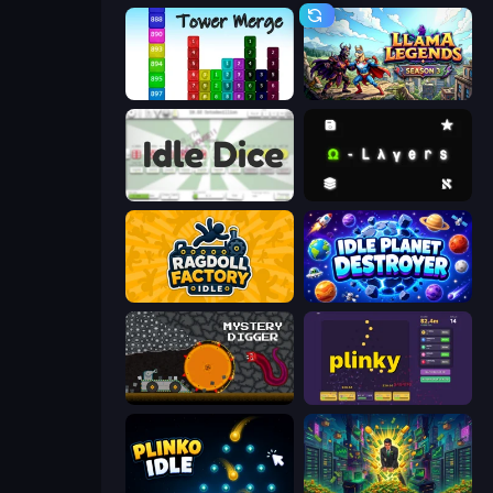
Tower Merge
Llama Legends
Idle Dice
Omega Layers
Ragdoll Factory Idle
Idle Planet Destroyer
Mystery Digger
Plinky