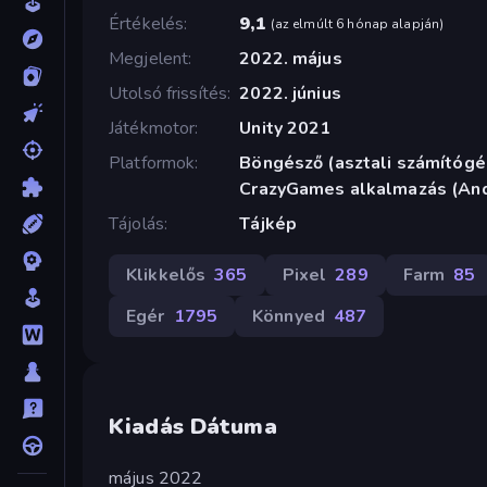
Értékelés
9,1
(
az elmúlt 6 hónap alapján
)
Megjelent
2022. május
Utolsó frissítés
2022. június
Játékmotor
Unity 2021
Platformok
Böngésző (asztali számítógép
CrazyGames alkalmazás (And
Tájolás
Tájkép
Klikkelős
365
Pixel
289
Farm
85
Egér
1795
Könnyed
487
Kiadás Dátuma
május 2022