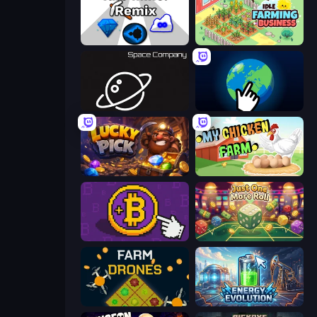
Idle Mine: Remix
Idle Farming Business
Space Company
Planet Clicker 2
Lucky Pick
My Chicken Farm
Money Maker
Just One More Roll
Farm Drones
Energy Evolution