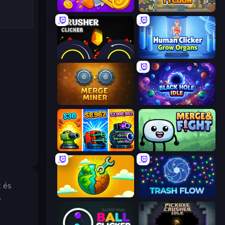
Farm Ring Idle
Leek Factory Tycoon
Crusher Clicker
Human Clicker: Grow Organs
Merge Miner
Black Hole Idle
Pumpkin Defense: Merge Cannon
Merge & Fight
z és
Land Explorers: Merge & Build
Trash Flow
s