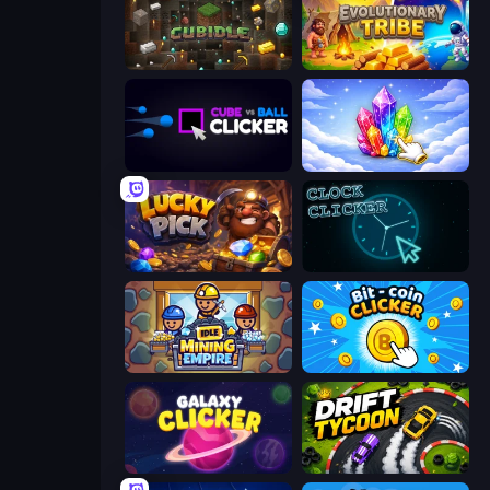
Cubidle
Evolutionary Tribe
Cube vs Ball Clicker
Crystalia Idle Clicker
Lucky Pick
Clock Clicker
Idle Mining Empire
Bit-coin Clicker
Galaxy Clicker
Drift Tycoon