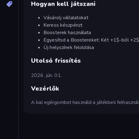
Hogyan kell játszani
Vásárolj vállalatokat
Keress készpénzt
Boosterek használata
Egyesítsd a Boostereket: Két +1$-ból +2$ 
Új helyszínek feloldása
Utolsó frissítés
2026. jún. 01.
Vezérlők
A bal egérgombot használd a játékbeli felhasználói