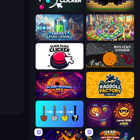
Satisfying Ball Clicker
Pickaxe Crusher Idle
Energy Evolution
Money Factory: Tycoon Idle Game
Click Click Clicker
Mystery Digger
Planet Destroy Idle
Ragdoll Factory Idle
Merge Tools - Merge and Dig
Dominate All Shapes