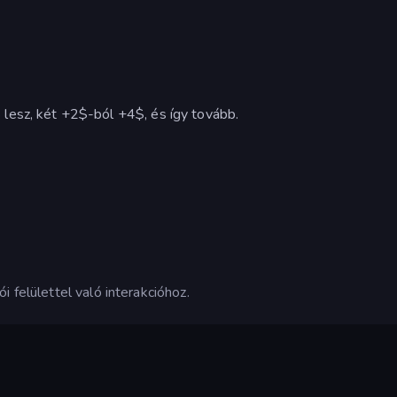
lesz, két +2$-ból +4$, és így tovább.
 felülettel való interakcióhoz.