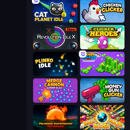
Cat Planet Idle
Chicken Clicker
Revolution Idle X
Clicker Heroes
Plinko Idle
Money Maker Idle
Merge Cannon: Number Blast
Money Gun Clicker
Flywheel Incremental: Reforged
Ball Block Maze