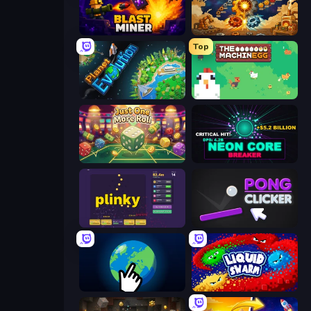
Blast Miner
Gear Factory
Top
Planet Evolution: Idle Clicker
The MachinEGG
Just One More Roll
Neon Core Breaker
Plinky
Pong Clicker
Planet Clicker 2
Liquid Swarm