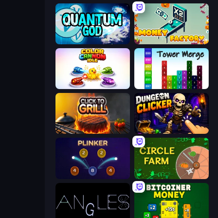
Quantum God
Money Factory
Color Cannon Idle
Tower Merge
Click To Grill
Dungeon Clicker
Plinker
Circle Farm