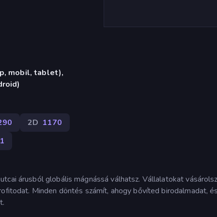
, mobil, tablet),
roid)
290
2D
1170
1
tcai árusból globális mágnássá válhatsz. Vállalatokat vásárols
rofitodat. Minden döntés számít, ahogy bővíted birodalmadat, é
t.