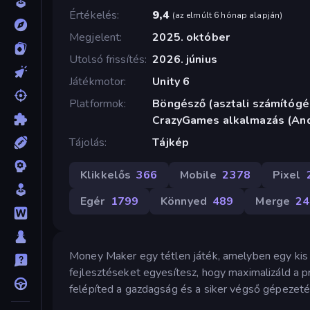
Értékelés
9,4
(
az elmúlt 6 hónap alapján
)
Megjelent
2025. október
Utolsó frissítés
2026. június
Játékmotor
Unity 6
Platformok
Böngésző (asztali számítógép
CrazyGames alkalmazás (And
Tájolás
Tájkép
Klikkelős
366
Mobile
2378
Pixel
Egér
1799
Könnyed
489
Merge
24
Money Maker egy tétlen játék, amelyben egy kis u
fejlesztéseket egyesítesz, hogy maximalizáld a p
felépíted a gazdagság és a siker végső gépezeté