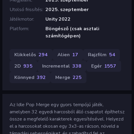
Utolsó frissítés
2025. szeptember
Játékmotor
Unity 2022
Platform
Böngésző (csak asztali
számítógépen)
Klikkelős
294
Alien
17
Rajzfilm
54
2D
935
Incremental
338
Egér
1557
Könnyed
392
Merge
225
Az Idle Pop Merge egy gyors tempójú játék,
amelyben 32 egyedi harcosból álló csapatot építhetsz
össze a megfelelő karakterek egyesítésével. Helyezd
el a harcosokat okosan egy 3x3-as rácson, növeld a
támadási sebességüket, és szabadítsd fel az