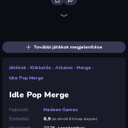
Bloxd.io
Ragdoll Archers
EvoWars.io
Veck.io
Piece of Cake: Merge and Bake
Racing Limits
Traffic Rider
Mahjongg Solitaire
Screw Out: Bolts and Nuts
Words of Wonders
Piles of Mahjong
Designville: Merge & Design
Miniblox
Stickman Clash
Space Waves
SkillWarz
Fortzone Battle Royale
Arrow Escape
További játékok megjelenítése
Játékok
Klikkelős
Alkalmi
Merge
»
»
»
»
Idle Pop Merge
Idle Pop Merge
Fejlesztő
Madeen Games
Értékelés
8,9
(
az elmúlt 6 hónap alapján
)
Megjelent
2025. szeptember