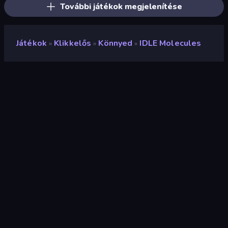
További játékok megjelenítése
Játékok
Klikkelős
Könnyed
IDLE Molecules
»
»
»
IDLE Molecules
Fejlesztő
Vad Games
Értékelés
7,0
(
az elmúlt 6 hónap alapján
)
Megjelent
2022. december
Utolsó frissítés
2024. március
Játékmotor
HTML5
Platformok
Böngésző (asztali számítógép,
mobil, tablet), CrazyGames
alkalmazás (iOS, Android)
Tájolás
Tájkép