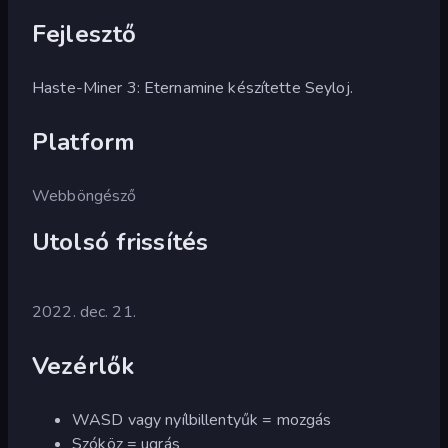
Fejlesztő
Haste-Miner 3: Eternamine készítette Seyloj.
Platform
Webböngésző
Utolsó frissítés
2022. dec. 21.
Vezérlők
WASD vagy nyílbillentyűk = mozgás
Szóköz = ugrás