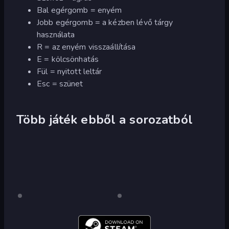
Bal egérgomb = enyém
Jobb egérgomb = a kézben lévő tárgy
használata
R = az enyém visszaállítása
E = kölcsönhatás
Fül = nyitott leltár
Esc = szünet
Több játék ebből a sorozatból
Haste-
Csak
Haste-
Csak
asztali
asztali
Miner
Miner
számítógép
számítógép
2