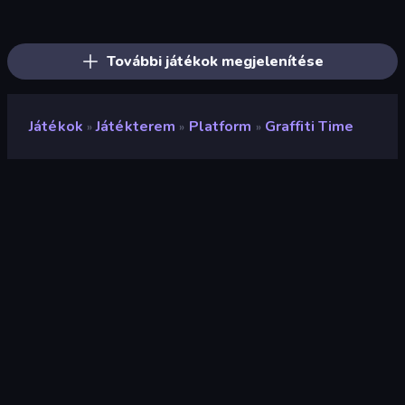
Ragdoll Archers
Kick the Buddy
Bouncemasters
Cars Arena
TNT Bomber
Rooftop Run
Om Nom: Run
Through the Wall
Go Escape
Stacky Bird
Droll World Cup
Mafia Takedown
Robby: Many Games
Cat Snack Bar
Merge & Construct
Superhero Race!
Fast Ball Jump
Draw Crash Race
További játékok megjelenítése
Játékok
Játékterem
Platform
Graffiti Time
»
»
»
Graffiti Time
Fejlesztő
firmaksim
Értékelés
9,3
(
az elmúlt 6 hónap alapján
)
Megjelent
2023. január
Utolsó frissítés
2023. január
Játékmotor
HTML5
Platformok
Böngésző (asztali számítógép,
mobil, tablet), CrazyGames