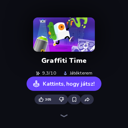
Graffiti Time
9,3/10
Játékterem
Kattints, hogy játsz!
305