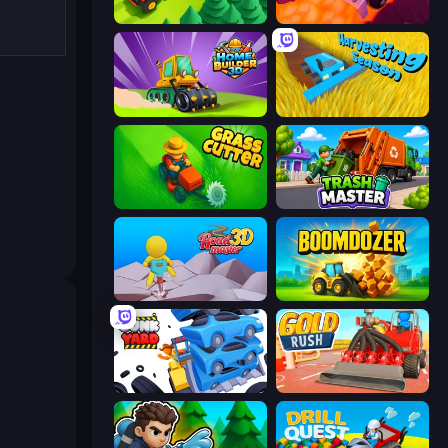
Lumber Harvest: Tree Cutting Game
Sand King
Home Builder 3D
Harvesting Season
Grass Cutter: Mowing Simulator
Trash Master
Road Master 3D
Boomdozer
Junkyard Sim
Gold Rush