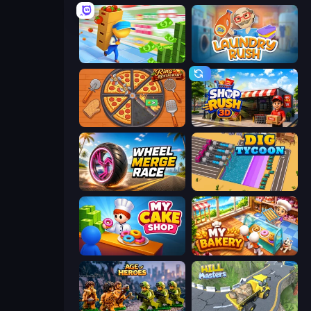
Supermarket Empire
Laundry Rush
Ring Restaurant
Shop Rush 3D
Wheel Merge Race
Dig Tycoon
My Cake Shop
My bakery