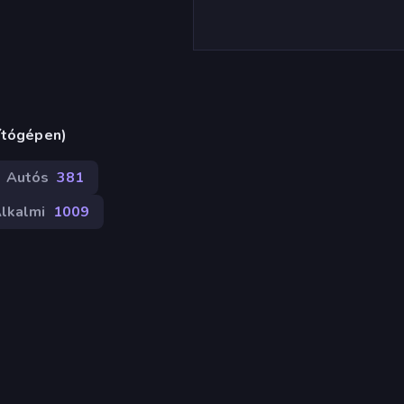
ítógépen)
Autós
381
lkalmi
1009