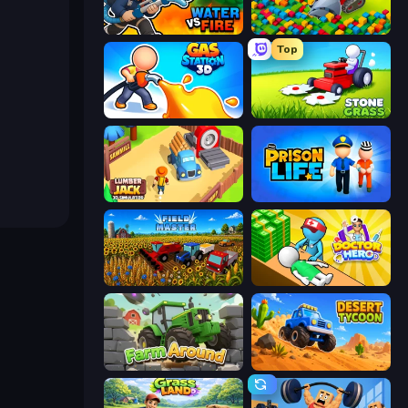
Water vs Fire
Drill Quest
Top
Gas Station 3D
Stone Grass: Mowing Simulator
Lumberjack 3D Simulator
Prison Life
Field Master
Doctor Hero
Farm Around
Desert Tycoon