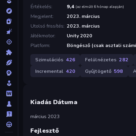
Értékelés
9,4
(
az elmúlt 6 hónap alapján
)
Megjelent
2023. március
Utolsó frissítés
2023. március
Játékmotor
Unity 2020
Platform
Böngésző (csak asztali szám
Szimulációs
426
Felülnézetes
282
Incremental
420
Gyűjtögető
598
A
Kiadás Dátuma
március 2023
Fejlesztő