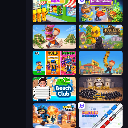
Coffee Idle
Furniture Master: Idle Tycoon
Donut Place
The Hustler
Music Band
Burger Life
Beach Club
Ant Kingdom Rush
Tower Battle
Metro Connect