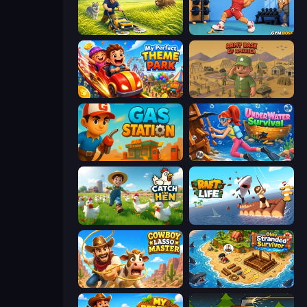
Grass Land
Gym Boss
My Perfect Theme Park
Army Base Of America
Gas Station
Underwater Survival
Catch the Hen
Raft Life
Cowboy Lasso Master
Obby Stranded Survivor