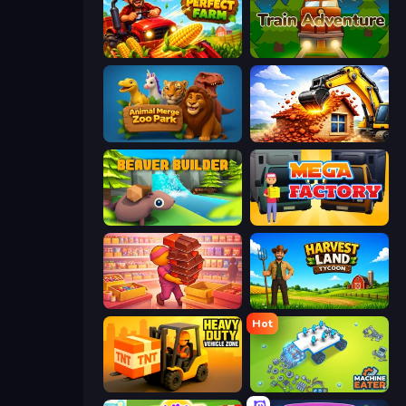
My Perfect Farm
Train Adventure
Animal Merge Zoo Park
City Constructor
Beaver Builder
Mega Factory
Candy Packing Store
Harvest Land Tycoon
Hot
Heavy Duty: Vehicle Zone
Machine Eater