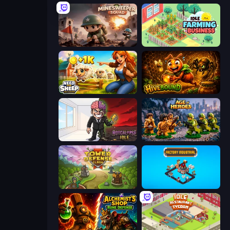
Minesweeper Squad
Idle Farming Business
Need for Sheep: Idle Clicker
Hivebound
Rotcalypse: Idle Incremental
Age of Heroes
Tower Defense Clash
Factory Industrial