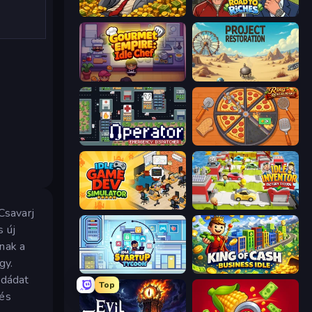
Idle Billionaire Tycoon
Life Simulator: Road to Riches
Gourmet Empire: Idle Chef
Project Restoration
Operator: Emergency Dispatcher
Ring Restaurant
Idle Game Dev Simulator
Idle Inventor
Csavarj
s új
nak a
gy.
Idle Startup Tycoon
King of Cash Business Idle
odádat
Top
 és