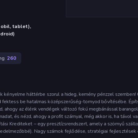
bil, tablet),
droid)
ng
260
k kényelme háttérbe szorul a hideg, kemény pénzzel szemben! 
ajd fektess be hatalmas középszerűség-tornyod bővítésébe. Épít
ézd, ahogy az élénk vendégek változó fokú megbánással barangol
dat, és nézd, ahogy a profit szárnyal, még akkor is, ha távol va
ítási Krediteket – egy presztízsrendszert, amely a szörnyű száll
vedelmezőbbé). Nagy számok fejlődése, stratégiai fejlesztések