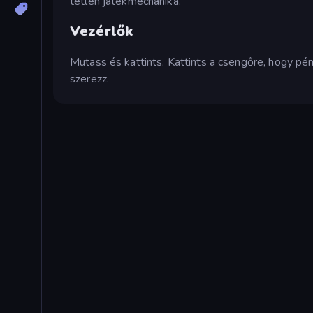
tétlen játékmechanika.
Vezérlők
Mutass és kattints. Kattints a csengőre, hogy pé
szerezz.