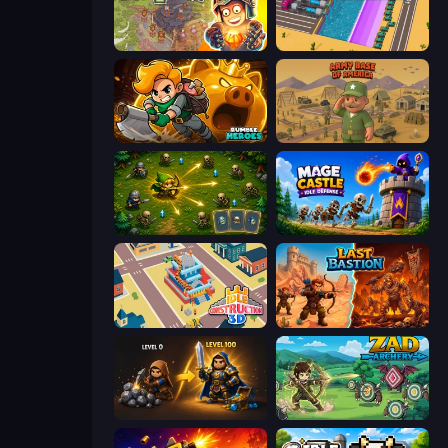
Cursed Treasure 2
Dig Tycoon
Rumble Heroes
Army Base Of America
Tiny Ranger
Mage Castle Idle Defense
Idle Construction 3D
Last Bastion
Gothic Story RPG
Zad Archery - Demo