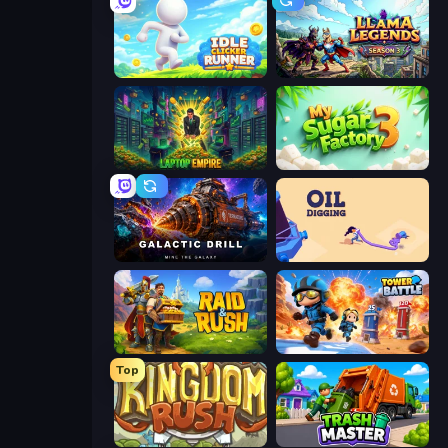
Idle Clicker Runner
Llama Legends
Laptop Empire
My Sugar Factory 3
Galactic Drill
Oil Digging
Raid & Rush
Tower Battle
Top
Kingdom Rush
Trash Master