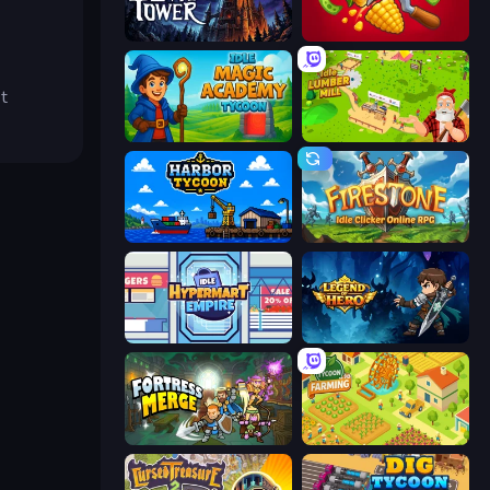
Evil Tower
Farm-51: Secret Harvest
t
Idle Magic Academy Tycoon
Idle Lumber Mill
Harbor Tycoon
Firestone – Idle Clicker Online RPG
Idle Hypermart Empire
Legend of Hero
Fortress Merge
Farming Tycoon 3D