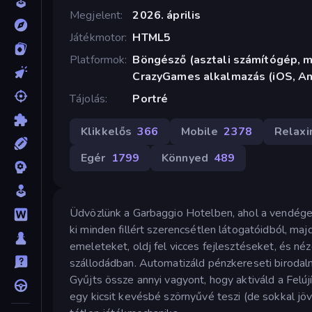
Megjelent
2026. április
Játékmotor
HTML5
Platformok
Böngésző (asztali számítógép, mo
CrazyGames alkalmazás (iOS, An
Tájolás
Portré
Klikkelős
366
Mobile
2378
Relaxi
Egér
1799
Könnyed
489
Üdvözlünk a Garbaggio Hotelben, ahol a vendége
ki minden fillért szerencsétlen látogatóidból, m
emeleteket, oldj fel vicces fejlesztéseket, és n
szállodádban. Automatizáld pénzkereseti birodalma
Gyűjts össze annyi vagyont, hogy aktiváld a Felúj
egy kicsit kevésbé szörnyűvé teszi (de sokkal jö