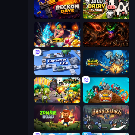
Reckon Days
Idle Dairy Tycoon
Mining Simulator
Chronicles of Slayer
Conveyor Idle
Monster Breaker Idle
Zombies 4 Weapon Merge
Epic Empire: Tower Defense
Zombie Road
Bannerlings