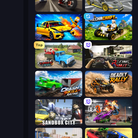
Traffic Rider
Wrong Way
BMG: Ragdoll Playground
Mechacraft.io
Top
Hustle & Drift in ZIL
Racing Limits
Crash Skill Racing
Deadly Rally
Sandbox City
Demolition Derby 3