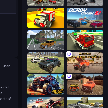
Evolution Factor
Gearshift One
Blocky Demolition Derby
Derby Crash 4
Obby: Car Crash Sandbox
Blocky Traffic Racing
3D-ben.
4x4 Offroader
Ultimate Truck Driving Simulator 2020
rsodat
 a
Offroad Island
DriveTown
koztató