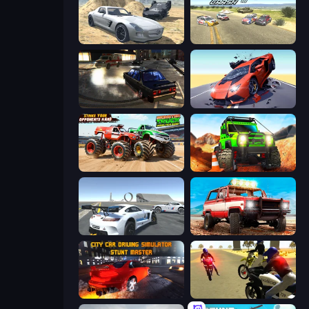
Derby Crash 2
Derby Crash 3
City Classic Car Driving: 131
Hyper Cars Ramp Crash
Monster Truck Demolition Derby
Offroad Life 3D
Crazy Stunt Cars Multiplayer
Offroad Masters Challenge
City Car Driving Simulator: Stunt
3D Moto Simulator 2