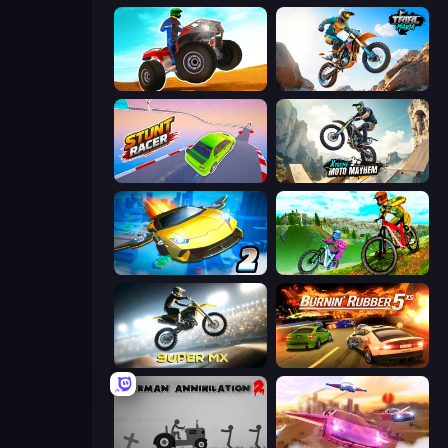
ATV Ultimate Offroad
Trial Mania
Stunt Racer
Xtreme Moto Mayhem
Ultimate Flying Car 2
MX Offroad Master
Super MX - Last Season
Burnin' Rubber 5 XS