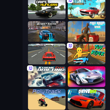
Drift Hunters
Stunt Paradise
Street Racing: Open World
Free Rally: Vice
Modern Car Racing 2
Toy Rider
Xtreme City Drifting
Grand Cyber City
PolyTrack
DriveOff