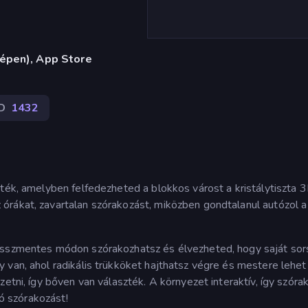
gépen), App Store
D
1432
áték, amelyben felfedezheted a blokkos várost a kristálytiszta 
órákat, zavartalan szórakozást, miközben gondtalanul autózol a
resszmentes módon szórakozhatsz és élvezheted, hogy saját so
 van, ahol radikális trükköket hajthatsz végre és mestere lehet
zetni, így bőven van választék. A környezet interaktív, így szóra
Jó szórakozást!