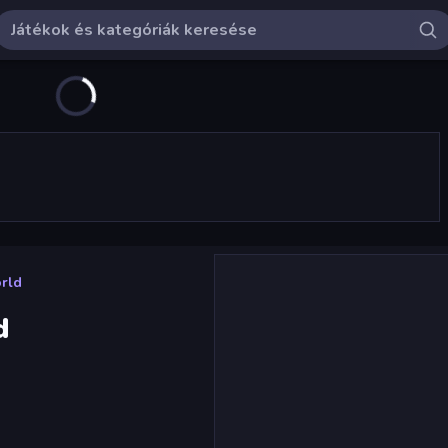
orld
d