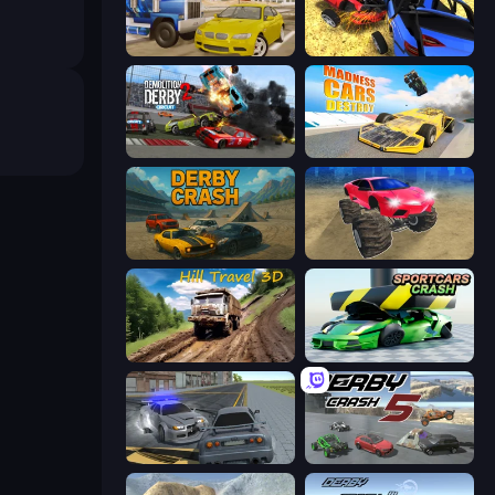
Crazy Car Stunts
Car Crash Simulator Royale
Demolition Derby 2
Madness Cars Destroy
Derby Crash
Monster Cars: Ultimate Simulator
Hill Travel 3D
Sportcars Crash
RCC City Racing
Derby Crash 5