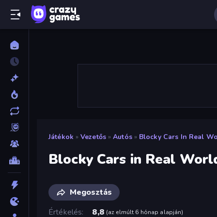
Játékok
»
Vezetős
»
Autós
»
Blocky Cars In Real W
Blocky Cars in Real Worl
Megosztás
Értékelés
8,8
(
az elmúlt 6 hónap alapján
)