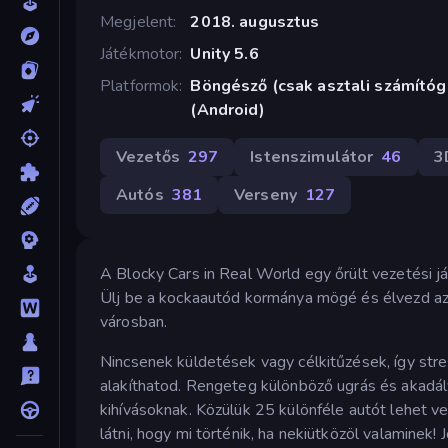
Megjelent
2018. augusztus
Játékmotor
Unity 5.6
Platformok
Böngésző (csak asztali számító
(Android)
Vezetős
297
Istenszimulátor
46
3
Autós
381
Verseny
127
A Blocky Cars in Real World egy őrült vezetési j
Ülj be a kockaautód kormánya mögé és élvezd az 
városban.
Nincsenek küldetések vagy célkitűzések, így st
alakíthatod. Rengeteg különböző ugrás és akadály
kihívásoknak. Közülük 25 különféle autót lehet ve
látni, hogy mi történik, ha nekiütközöl valaminek! 