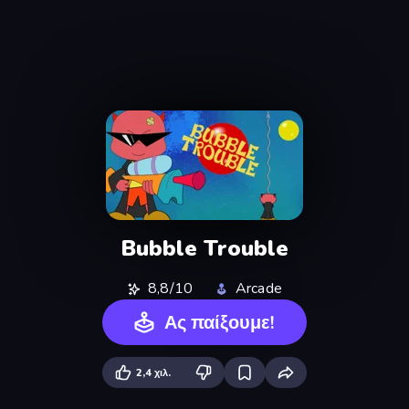
Bubble Trouble
8,8/10
Arcade
Ας παίξουμε!
2,4 χιλ.