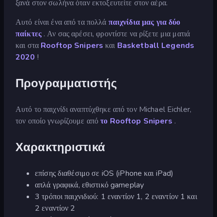
ξανά στον σωλήνα όταν εκτοξευτείτε στον αέρα.
Αυτό είναι ένα από τα πολλά
παιχνίδια μας για δύο
παίκτες
. Αν σας αρέσει, φροντίστε να ρίξετε μια ματιά
και στα
Rooftop Snipers
και
Basketball Legends
2020
!
Προγραμματιστής
Αυτό το παιχνίδι αναπτύχθηκε από τον Michael Eichler,
τον οποίο γνωρίζουμε από
το Rooftop Snipers
.
Χαρακτηριστικά
επίσης διαθέσιμο σε iOS (iPhone και iPad)
απλά γραφικά, εθιστικό gameplay
3 τρόποι παιχνιδιού: 1 εναντίον 1, 2 εναντίον 1 και
2 εναντίον 2