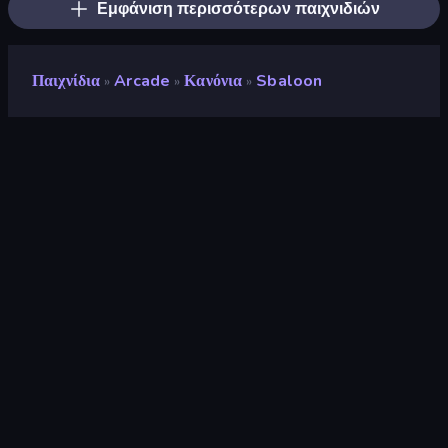
Εμφάνιση περισσότερων παιχνιδιών
Παιχνίδια
Arcade
Κανόνια
Sbaloon
»
»
»
Sbaloon
Προγραμματιστής
LuxeL
Αξιολόγηση
8,3
(
με βάση τους τελευταίους 6 μήνες
)
Κυκλοφόρησε
Απρίλιος 2025
Τελευταία ενημέρωση
Απρίλιος 2025
Μηχανή παιχνιδιών
HTML5
Πλατφόρμες
Πρόγραμμα περιήγησης
(επιτραπέζιος υπολογιστής,
κινητό, tablet), Εφαρμογή
CrazyGames (Android)