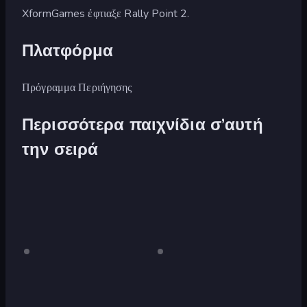
XformGames έφτιαξε Rally Point 2.
Πλατφόρμα
Πρόγραμμα Περιήγησης
Περισσότερα παιχνίδια σ’αυτή
την σειρά
Rally
Μόνο
Rally
Μόνο
επιτραπέζια
επιτραπέζια
Point
Point
επιφάνεια
επιφάνεια
4
εργασίας
εργασίας