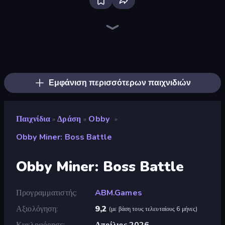
Bloxd.io
Ragdoll Archers
EvoWars.io
Veck.io
Piece of Cake: Merge and Bake
Racing Limits
Traffic Rider
Mahjongg Solitaire
Screw Out: Bolts and Nuts
Words of Wonders
Piles of Mahjong
Designville: Merge & Design
Miniblox
Stickman Clash
Space Waves
SkillWarz
Fortzone Battle Royale
Arrow Escape
Εμφάνιση περισσότερων παιχνιδιών
Παιχνίδια
Δράση
Obby
»
»
»
Obby Miner: Boss Battle
Obby Miner: Boss Battle
Προγραμματιστής
ABM.Games
Αξιολόγηση
9,2
(
με βάση τους τελευταίους 6 μήνες
)
Κυκλοφόρησε
Απρίλιος 2026