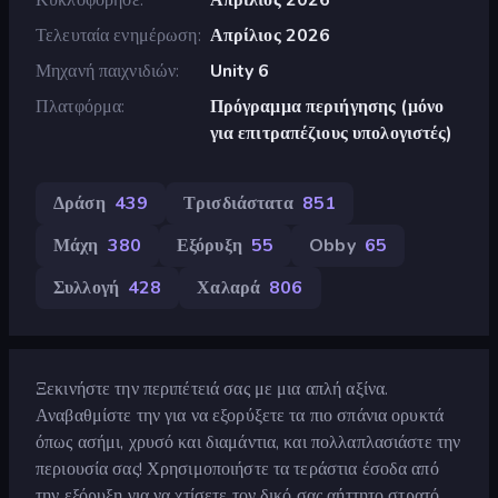
Τελευταία ενημέρωση
Απρίλιος 2026
Μηχανή παιχνιδιών
Unity 6
Πλατφόρμα
Πρόγραμμα περιήγησης (μόνο
για επιτραπέζιους υπολογιστές)
Δράση
439
Τρισδιάστατα
851
Μάχη
380
Εξόρυξη
55
Obby
65
Συλλογή
428
Χαλαρά
806
Ξεκινήστε την περιπέτειά σας με μια απλή αξίνα.
Αναβαθμίστε την για να εξορύξετε τα πιο σπάνια ορυκτά
όπως ασήμι, χρυσό και διαμάντια, και πολλαπλασιάστε την
περιουσία σας! Χρησιμοποιήστε τα τεράστια έσοδα από
την εξόρυξη για να χτίσετε τον δικό σας αήττητο στρατό,