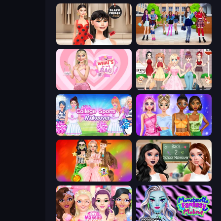
Shopaholic Black Friday
High School BFFs: Girls Team
What's In My Bag
Anime Girls Dress Up Games
College Sport Team Makeover
Monochrome Looks
Iconic Halloween Costumes
Back 2 School Makeover