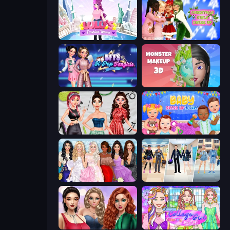
Lulu's Fashion World
Christmas Girls Dress Up
BFFs K-Pop Fangirls
Monster Makeup 3D
Brat Girl Summer
Baby Dress Up
Model Dress Up Girl
College Girl & Boy Makeover
Colored Denim Trends
College Girl Coloring Dress Up