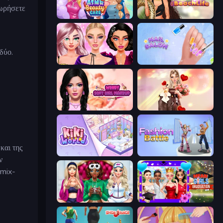
χωρήσετε
ASMR Beauty Care
Glamour Beach Life
δύο.
New Year Makeup Trends
Nail Salon
Wendy Soft Girl Makeup
GRWM Date Night
και της
KiKi World
Fashion Battle
ν
 mix-
BFFs Luxury Loungewear
Mean Girls Graduation Day