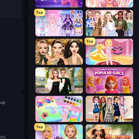
Fashion Famous
BFF Makeover - Spa & Dress Up
Top
Idol Livestream: Fashion Game
Fashion Week 2025
Top
Autumn Glam Gala
Royal Glow Princess Makeover
Valentine's Day Proposal
High School Popular Girls
eup
Holographic Trends
Back To School: Uniforms Edition
Top
ρες