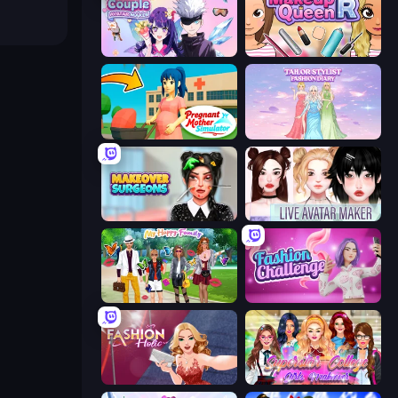
Anime Couple: Avatar Maker
Make Up Queen R
Pregnant Mother Simulator
Tailor Stylist: Fashion Diary
Makeover Surgeons
Live Avatar Maker: Girls
Superstar Family Dress Up
Fashion Challenge: Catwalk Run
Fashion Holic
Superstar College Girls Makeover