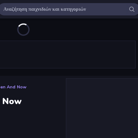
hen And Now
d Now