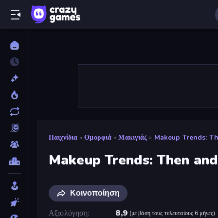
Παιχνίδια
»
Ομορφιά
»
Μακιγιάζ
»
Makeup Trends: T
Makeup Trends: Then an
Κοινοποίηση
Αξιολόγηση
8,9
(
με βάση τους τελευταίους 6 μήνες
)