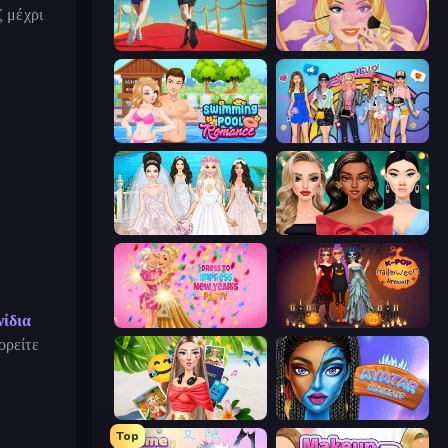
ζ μέχρι
Shoe Race
Extreme Makeover
Swimming Pool Romance
College Girls Team Makeover
Model Wedding
New Year's Eve Makeup
νίδια
Dress To Impress: New Year's Party
K-Pop Halloween Dress Up
ορείτε
Travel with Me: ASMR Edition
Avatar Make Up
Top