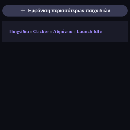
Εμφάνιση περισσότερων παιχνιδιών
Παιχνίδια
Clicker
Αδράνεια
Launch Idle
»
»
»
Launch Idle
Προγραμματιστής
Neko
Αξιολόγηση
9,4
(
με βάση τους τελευταίους 6 μήνες
)
Κυκλοφόρησε
Απρίλιος 2022
Τελευταία ενημέρωση
Ιούνιος 2022
Μηχανή παιχνιδιών
Unity 2021
Πλατφόρμες
Πρόγραμμα περιήγησης
(επιτραπέζιος υπολογιστής,
κινητό, tablet), Εφαρμογή