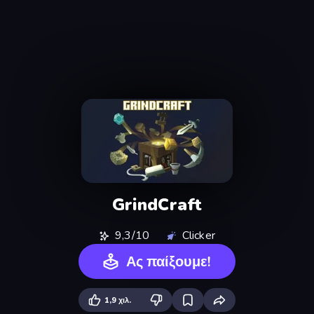
GrindCraft
9,3/10
Clicker
Ας παίξουμε!
1,9 χιλ.