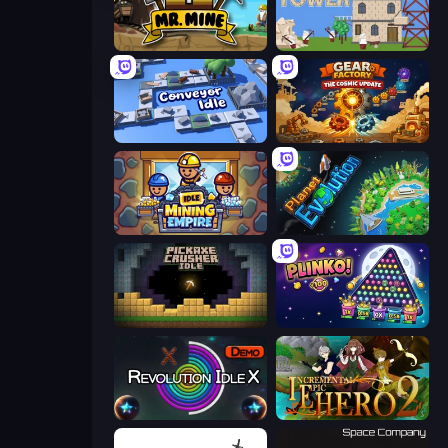
Mr. Mine
Babel Tower
Conveyor Idle
Gear Factory
Idle Mining Empire
Planet Evolution: Idle Clicker
Pickaxe Crusher Idle
PLINKO!
Revolution Idle X
Incremental Epic Hero 2