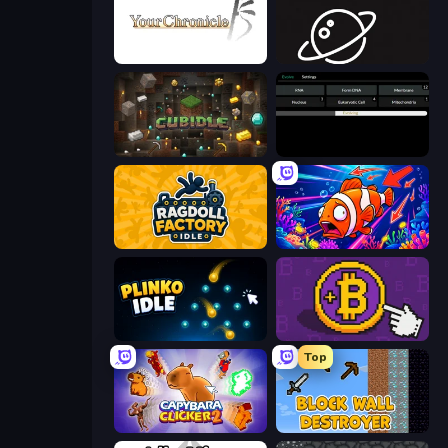
Your Chronicle
Space Company
Cubidle
Evolve
Ragdoll Factory Idle
Fish Catch Idle
Plinko Idle
Money Maker
Top
Capybara Clicker 2
Block Wall Destroyer