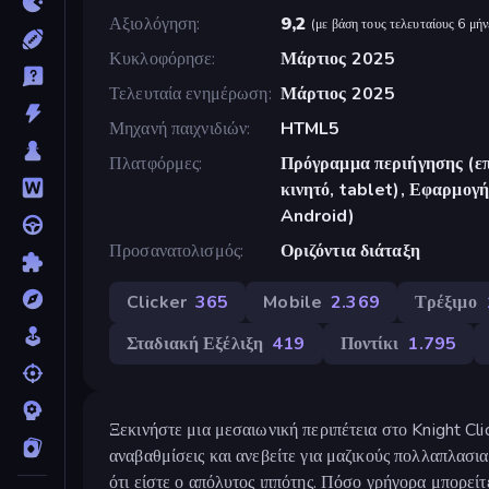
Αξιολόγηση
9,2
(
με βάση τους τελευταίους 6 μήν
Κυκλοφόρησε
Μάρτιος 2025
Τελευταία ενημέρωση
Μάρτιος 2025
Μηχανή παιχνιδιών
HTML5
Πλατφόρμες
Πρόγραμμα περιήγησης (επ
κινητό, tablet), Εφαρμο
Android)
Προσανατολισμός
Οριζόντια διάταξη
Clicker
365
Mobile
2.369
Τρέξιμο
Σταδιακή Εξέλιξη
419
Ποντίκι
1.795
Ξεκινήστε μια μεσαιωνική περιπέτεια στο Knight Clic
αναβαθμίσεις και ανεβείτε για μαζικούς πολλαπλασια
ότι είστε ο απόλυτος ιππότης. Πόσο γρήγορα μπορείτ