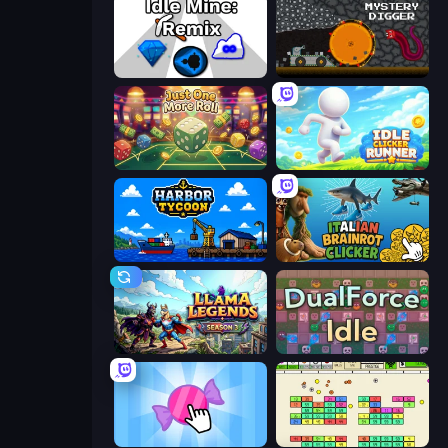
Idle Mine: Remix
Mystery Digger
Just One More Roll
Idle Clicker Runner
Harbor Tycoon
Italian Brainrot Clicker Game
Llama Legends
DualForce Idle
Candy Clicker 2
Idle Breakout