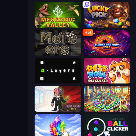
Cell to Singularity: Mesozoic Valley
Lucky Pick
Hot
More Ore
Planet Destroy Idle
Omega Layers
Pets Roll: Idle Clicker
Rotcalypse: Idle Incremental
Money Factory: Tycoon Idle Game