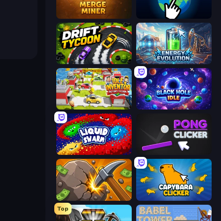
Merge Miner
Planet Clicker 2
Drift Tycoon
Energy Evolution
Idle Inventor
Black Hole Idle
Liquid Swarm
Pong Clicker
Mine Clicker
Capybara Clicker
Top