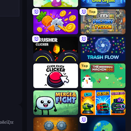
Clicker Heroes
Human Clicker: Grow Organs
Top
Farm Ring Idle
Leek Factory Tycoon
Crusher Clicker
Trash Flow
Top
Click Click Clicker
The MachinEGG
Merge & Fight
Pumpkin Defense: Merge Cannon
οδείξτε