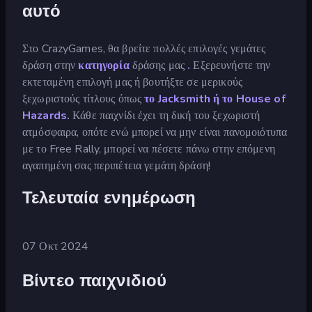
αυτό
Στο CrazyGames, θα βρείτε πολλές επιλογές γεμάτες
δράση στην
κατηγορία
δράσης μας
.
Εξερευνήστε την
εκτεταμένη επιλογή μας ή βουτήξτε σε μερικούς
ξεχωριστούς τίτλους όπως
το Jacksmith ή
το House of
Hazards.
Κάθε παιχνίδι έχει τη δική του ξεχωριστή
ατμόσφαιρα, οπότε ενώ μπορεί να μην είναι πανομοιότυπα
με το Free Rally, μπορεί να πέσετε πάνω στην επόμενη
αγαπημένη σας περιπέτεια γεμάτη δράση!
Τελευταία ενημέρωση
07 Οκτ 2024
Βίντεο παιχνιδιού