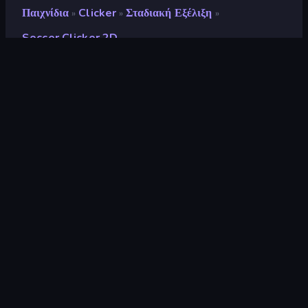
Παιχνίδια
Clicker
Σταδιακή Εξέλιξη
»
»
»
Soccer Clicker 2D
Soccer Clicker 2D
Προγραμματιστής
Blacktabb Games
Αξιολόγηση
8,7
(
με βάση τους τελευταίους 6 μήνες
)
Κυκλοφόρησε
Νοέμβριος 2024
Τελευταία ενημέρωση
Νοέμβριος 2024
Μηχανή παιχνιδιών
Unity 2022
Πλατφόρμες
Πρόγραμμα περιήγησης
(επιτραπέζιος υπολογιστής,
κινητό, tablet), Εφαρμογή
CrazyGames (Android)
Προσανατολισμός
Οριζόντια διάταξη