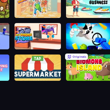
Go!Go! Market
Beach Business
My Phone Store
Raccoon Retail
Originals
Tap Supermarket
Biomons Island 3D