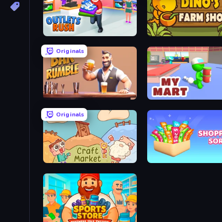
Outlets Rush
Dino's Farm Shop
Originals
Bar Rumble
My Mart
Originals
Craft market
Shopping Sort