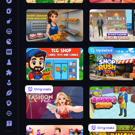
Papa's Pancakeria
Candy Packing Store
Bakery Manager: Store Simulator
Shop Cashier Simulator 
Updated
TCG Shop: Cards, Toys and Comics
Shop Rush 3D
Originals
Fashion Holic
Sweet Shop 3D
Originals