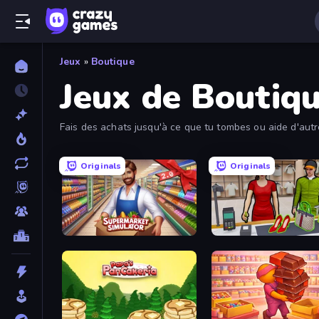
Jeux
»
Boutique
Jeux de Boutiq
Fais des achats jusqu'à ce que tu tombes ou aide d'autr
de gestion et les jeux de magasinage - c'est toi qui chois
Originals
Originals
Supermarket Simulator: Store Manager
Shop Master 3D