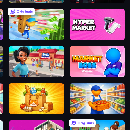
ore
Idle Supermarket Tycoon
Popcorn Empire Simulator
Originals
Supermarket Empire
Hypermarket 3D
Iza's Supermarket
Market Boss
Farm Merge Market
Supermarket Manager
Originals