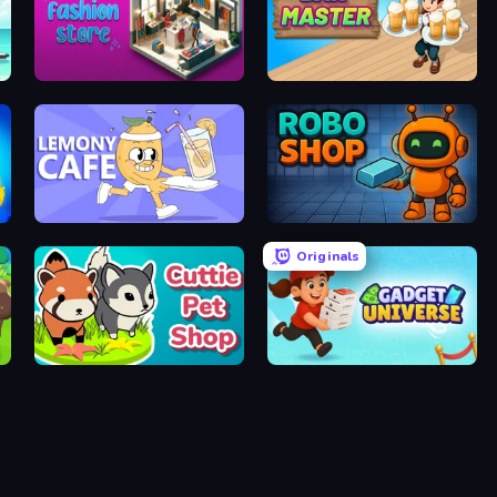
Fashion Store: Shop Tycoon
Bar Master
Lemony Cafe
Robo Shop
Originals
Cuttie Pet Shop
Gadget Universe