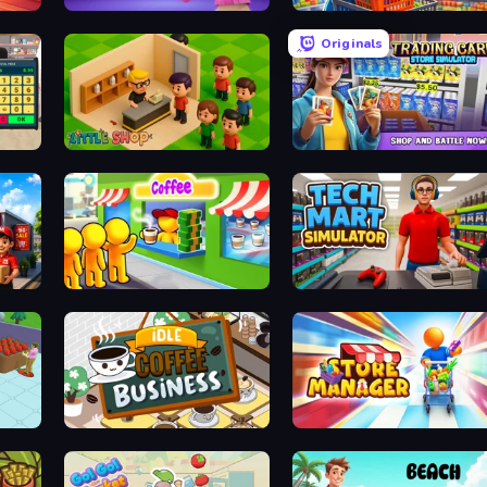
Fashion Famous
Supermarket Simulator: Dream St
Originals
3D
Little Shop
Trading Card Store Simulator
Coffee Idle
Tech Mart Simulator
Idle Coffee Business
Store Manager