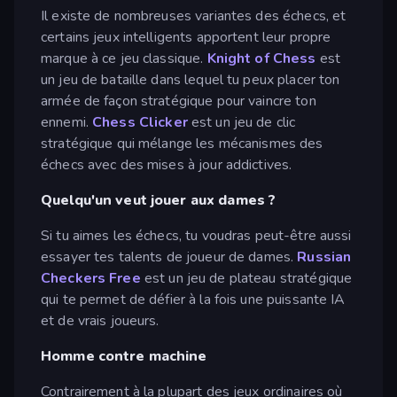
Il existe de nombreuses variantes des échecs, et
certains jeux intelligents apportent leur propre
marque à ce jeu classique.
Knight of Chess
est
un jeu de bataille dans lequel tu peux placer ton
armée de façon stratégique pour vaincre ton
ennemi.
Chess Clicker
est un jeu de clic
stratégique qui mélange les mécanismes des
échecs avec des mises à jour addictives.
Quelqu'un veut jouer aux dames ?
Si tu aimes les échecs, tu voudras peut-être aussi
essayer tes talents de joueur de dames.
Russian
Checkers Free
est un jeu de plateau stratégique
qui te permet de défier à la fois une puissante IA
et de vrais joueurs.
Homme contre machine
Contrairement à la plupart des jeux ordinaires où