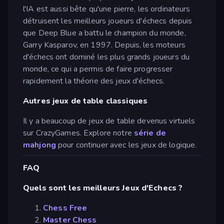
l'IA est aussi bête qu'une pierre, les ordinateurs
détruisent les meilleurs joueurs d'échecs depuis
que Deep Blue a battu le champion du monde,
Garry Kasparov, en 1997. Depuis, les moteurs
d'échecs ont dominé les plus grands joueurs du
monde, ce qui a permis de faire progresser
rapidement la théorie des jeux d'échecs.
Autres jeux de table classiques
Il y a beaucoup de jeux de table devenus virtuels
sur CrazyGames. Explore notre
série de
mahjong
pour continuer avec les jeux de logique.
FAQ
Quels sont les meilleurs Jeux d'Echecs ?
Chess Free
Master Chess