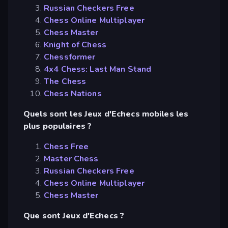
Russian Checkers Free
Chess Online Multiplayer
Chess Master
Knight of Chess
Chessformer
4x4 Chess: Last Man Stand
The Chess
Chess Nations
Quels sont les Jeux d'Echecs mobiles les
plus populaires ?
Chess Free
Master Chess
Russian Checkers Free
Chess Online Multiplayer
Chess Master
Que sont Jeux d'Echecs ?