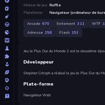
Moteur de jeu
Ruffle
Plateforme
Navigateur (ordinateur de bu
Arcade
670
Evitement
311
WTF
1
Adresse
258
Flash
153
Jeu le Plus Dur du Monde 2 est le deuxième épiso
Développeur
Stephen Critoph a réalisé le jeu le Plus Dur du M
Plate-forme
Navigateur Web