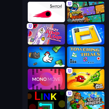
Switch!
Escape From Prison Multiplayer
Crazy Jump Jump Multiplayer
Ice Slide
Honk
Towering Trials
Mono Move
Jelly Dash