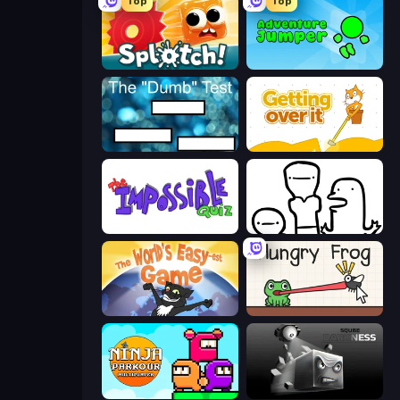
Top
Top
Splotch!
Adventure Jumper
The Dumb Test
Getting Over It
The Impossible Quiz
I Don't Even Know
The World's Easyest Game
Hungry Frog
Ninja Parkour Multiplayer
Sqube Darkness