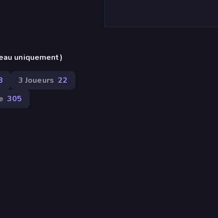
reau uniquement)
8
3 Joueurs
22
e
305