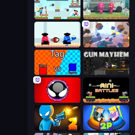
Castle Wars
Root Vegetables & Co
Clash of Cakes
Cubic Rush
2 Player Tag
Gun Mayhem
Splatmans
12 MiniBattles
Drunken Duel 2
Ragdoll Arena 2 Player