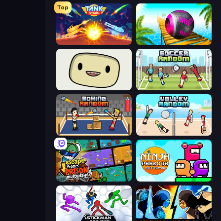
Top
Tank Stars
Rolling Balls Sea Race
SuperWEIRD
Soccer Random
Boxing Random
Volley Random
Escape From Prison Multiplayer
Ninja Parkour Multiplayer