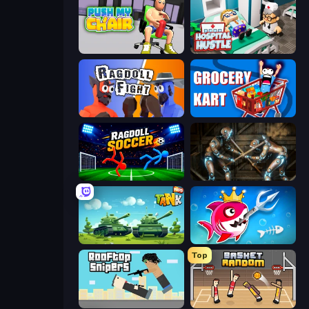
Push My Chair
Hospital Hustle
Ragdoll Fight
Grocery Kart
Ragdoll Soccer 2 Players
Striker Dummies
Tank Wars
Fish Stab Getting Big
Top
Rooftop Snipers
Basket Random