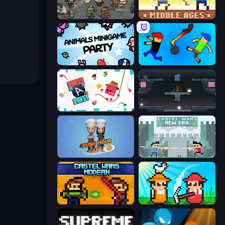
MiniBattles
Castle Wars: Middle Ages
Animals Minigame Party
Mini-Caps: Bombs
Press A to Party
Arena
Rush Hour Cafe
Castle Wars: New Era
Castle Wars: Modern
Farmer Challenge Party