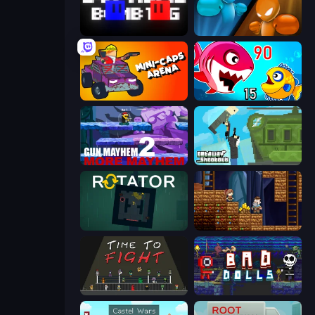
Supreme Bomb Tag
Drunken Boxing
Mini-Caps: Arena
Fish Eat Getting Big
Gun Mayhem 2
Getaway Shootout
Rotator
Miners' Adventure
Time to Fight
Bad Dolls