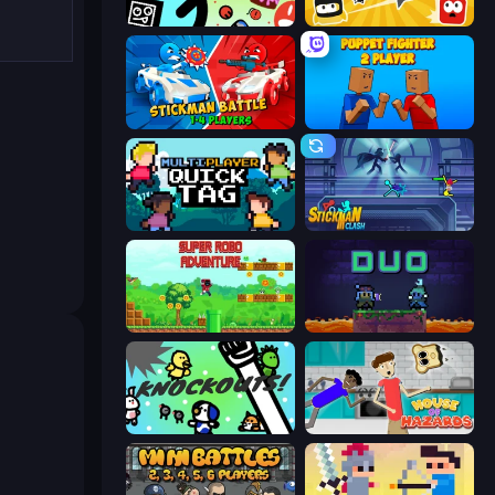
The Epic Party
Squish
Stickman battle 1-4 Players
Puppet Fighter 2 Player
Multiplayer Quick Tag
Stickman Clash
Super Robo - Adventure
Duo
KNOCKOUTS!
House of Hazards