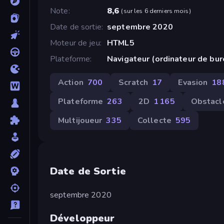
Note
8,6
(
sur les 6 derniers mois
)
Date de sortie
septembre 2020
Moteur de jeu
HTML5
Plateforme
Navigateur (ordinateur de bu
Action
700
Scratch
17
Evasion
18
Plateforme
263
2D
1 165
Obstacl
Multijoueur
335
Collecte
595
Date de Sortie
septembre 2020
Développeur