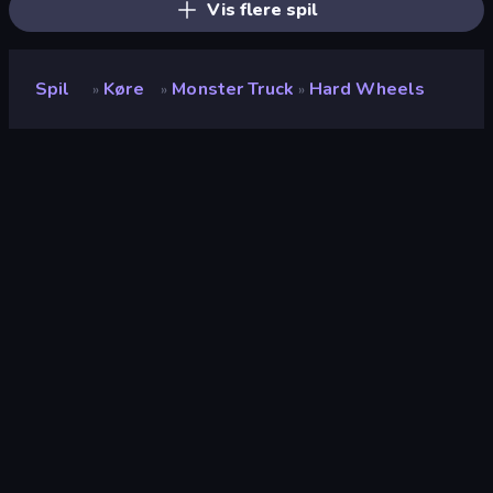
Vis flere spil
Spil
Køre
Monster Truck
Hard Wheels
»
»
»
Hard Wheels
Bedømmelse
8,5
(
baseret på de seneste 6 måneder
)
Udgivet
januar 2019
Spilmotor
HTML5
Platforme
Browser (desktop, mobil, tablet),
CrazyGames-app (iOS, Android)
Køre
122
Monster Truck
12
Sideløbende Rulning
120
Fysik
327