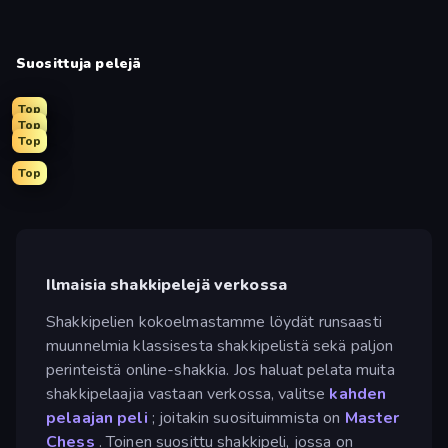
Suosittuja pelejä
Top
Top
Top
Top
Ilmaisia shakkipelejä verkossa
Shakkipelien kokoelmastamme löydät runsaasti
muunnelmia klassisesta shakkipelistä sekä paljon
perinteistä online-shakkia. Jos haluat pelata muita
shakkipelaajia vastaan verkossa, valitse
kahden
pelaajan peli
; joitakin suosituimmista on
Master
Chess
. Toinen suosittu shakkipeli, jossa on