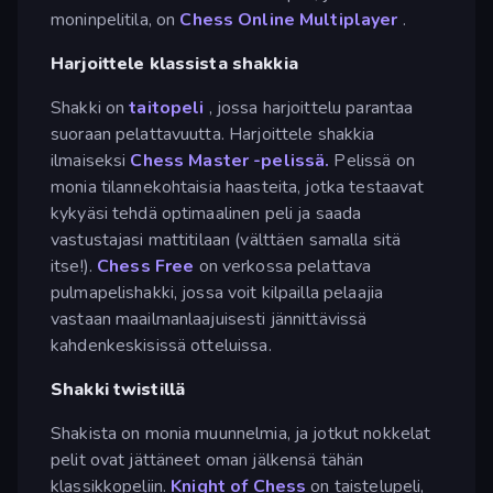
moninpelitila, on
Chess Online Multiplayer
.
Harjoittele klassista shakkia
Shakki on
taitopeli
, jossa harjoittelu parantaa
suoraan pelattavuutta. Harjoittele shakkia
ilmaiseksi
Chess Master -pelissä.
Pelissä on
monia tilannekohtaisia haasteita, jotka testaavat
kykyäsi tehdä optimaalinen peli ja saada
vastustajasi mattitilaan (välttäen samalla sitä
itse!).
Chess Free
on verkossa pelattava
pulmapelishakki, jossa voit kilpailla pelaajia
vastaan maailmanlaajuisesti jännittävissä
kahdenkeskisissä otteluissa.
Shakki twistillä
Shakista on monia muunnelmia, ja jotkut nokkelat
pelit ovat jättäneet oman jälkensä tähän
klassikkopeliin.
Knight of Chess
on taistelupeli,