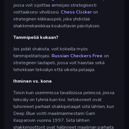
jossa voit sijoittaa armeijasi strategisesti
voittaaksesi vihollisesi.
Chess Clicker
on
strateginen klikkauspeli, joka yhdistää
shakkimekaniikkaa koukuttaviin päivityksiin.
Tammipeliä kukaan?
Jos pidät shakista, voit kokeilla myös
tammipelitaitojasi.
Russian Checkers Free
on
strateginen lautapeli, jossa voit haastaa sekä
tehokkaan tekoälyn että oikeita pelaajia.
Ihminen vs. kone
Toisin kuin useimmissa tavallisissa peleissä, joissa
tekoäly on tyhmä kuin kivi, tietokoneet ovat
tuhonneet parhaat shakkipelaajat siitä lähtien, kun
Deep Blue voitti maailmanmestarin Garri
Kasparovin vuonna 1997. Siitä lähtien
shakkimoottorit ovat hallinneet maailman parhaita