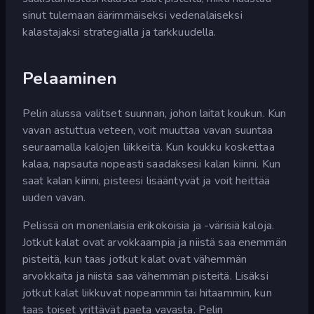
sinut tulemaan äärimmäiseksi vedenalaiseksi
kalastajaksi strategialla ja tarkkuudella.
Pelaaminen
Pelin alussa valitset suunnan, johon laitat koukun. Kun
vavan astuttua veteen, voit muuttaa vavan suuntaa
seuraamalla kalojen liikkeitä. Kun koukku koskettaa
kalaa, napsauta nopeasti saadaksesi kalan kiinni. Kun
saat kalan kiinni, pisteesi lisääntyvät ja voit heittää
uuden vavan.
Pelissä on monenlaisia erikokoisia ja -värisiä kaloja.
Jotkut kalat ovat arvokkaampia ja niistä saa enemmän
pisteitä, kun taas jotkut kalat ovat vähemmän
arvokkaita ja niistä saa vähemmän pisteitä. Lisäksi
jotkut kalat liikkuvat nopeammin tai hitaammin, kun
taas toiset yrittävät paeta vavasta. Pelin