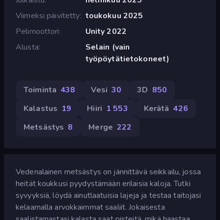
Viimeksi päivitetty
toukokuu 2025
Pelimoottori
Unity 2022
Alusta
Selain (vain
työpöytätietokoneet)
Toiminta
438
Vesi
30
3D
850
Kalastus
19
Hiiri
1 553
Kerätä
426
Metsästys
8
Merge
222
Vedenalainen metsästys on jännittävä seikkailu, jossa
heität koukkusi pyydystämään erilaisia kaloja. Tutki
syvyyksiä, löydä ainutlaatuisia lajeja ja testaa taitojasi
kelaamalla arvokkaimmat saaliit. Jokaisesta
saalistamastasi kalasta saat pisteitä, mikä haastaa