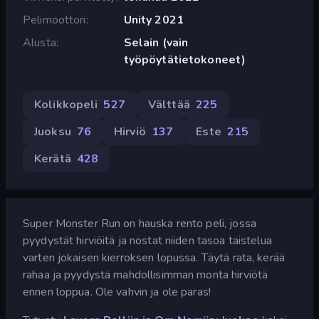
Pelimoottori
Unity 2021
Alusta
Selain (vain
työpöytätietokoneet)
Kolikkopeli
527
Välttää
225
Juoksu
76
Hirviö
137
Este
215
Kerätä
428
Super Monster Run on hauska rento peli, jossa
pyydystät hirviöitä ja nostat niiden tasoa taistelua
varten jokaisen kierroksen lopussa. Täytä rata, kerää
rahaa ja pyydystä mahdollisimman monta hirviötä
ennen loppua. Ole vahvin ja ole paras!