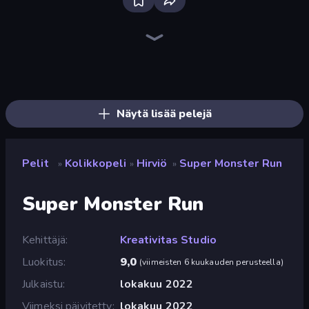
Bloxd.io
Ragdoll Archers
EvoWars.io
Veck.io
Piece of Cake: Merge and Bake
Racing Limits
Traffic Rider
Mahjongg Solitaire
Screw Out: Bolts and Nuts
Words of Wonders
Piles of Mahjong
Designville: Merge & Design
Miniblox
Stickman Clash
Space Waves
SkillWarz
Fortzone Battle Royale
Arrow Escape
Näytä lisää pelejä
Pelit
Kolikkopeli
Hirviö
Super Monster Run
»
»
»
Super Monster Run
Kehittäjä
Kreativitas Studio
Luokitus
9,0
(
viimeisten 6 kuukauden perusteella
)
Julkaistu
lokakuu 2022
Viimeksi päivitetty
lokakuu 2022