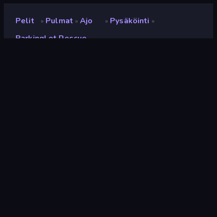
Pelit
Pulmat
Ajo
Pysäköinti
»
»
»
»
ParkingLot Rescue
ParkingLot Rescue
Kehittäjä
TenthEase Game
Luokitus
8,4
(
viimeisten 6 kuukauden perusteella
)
Julkaistu
syyskuu 2025
Pelimoottori
HTML5
Alustat
Selain (tietokone, mobiili, tabletti),
CrazyGames-sovellus (iOS,
Android)
Suunta
Maisema