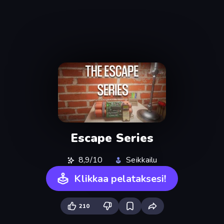
Escape Series
8,9/10
Seikkailu
Klikkaa pelataksesi!
210