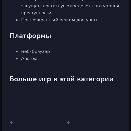
запущен, достигнув определенного уровня
преступности
Полноэкранный режим доступен
Платформы
Веб-браузер
Android
Больше игр в этой категории
City
Только
City
Только
для
для