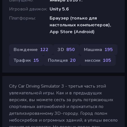
Игровой движок
Unity 5.6
Платформы
Браузер (только для
настольных компьютеров),
App Store (Android)
Вождение
122
3D
850
Машина
195
Трафик
15
Полиция
20
миссии
105
City Car Driving Simulator 3 - третья часть этой
увлекательной игры. Как и в предыдущих
версиях, вы можете сесть за руль потрясающих
спортивных автомобилей и прокатиться по
детализированному 3D-городу. Город полон
небоскребов и огромных зданий, а улицы весело
гремят от скорости. На первых порах вам