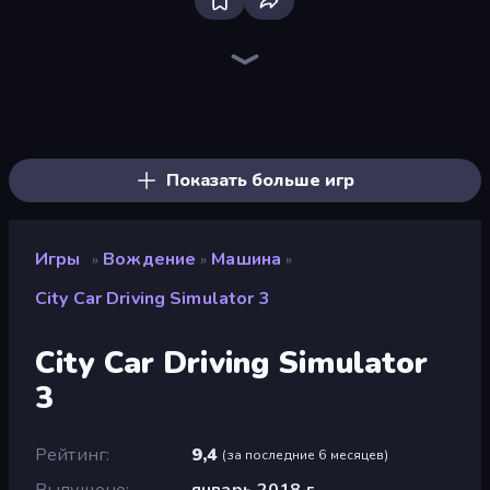
Bloxd.io
Ragdoll Archers
EvoWars.io
Piece of Cake: Merge and Bake
Veck.io
Traffic Rider
Racing Limits
Mahjongg Solitaire
Screw Out: Bolts and Nuts
Words of Wonders
Piles of Mahjong
Designville: Merge & Design
Space Waves
Miniblox
SkillWarz
Stickman Clash
Fortzone Battle Royale
Arrow Escape
Показать больше игр
Игры
Вождение
Машина
»
»
»
City Car Driving Simulator 3
City Car Driving Simulator
3
Рейтинг
9,4
(
за последние 6 месяцев
)
Выпущено
январь 2018 г.