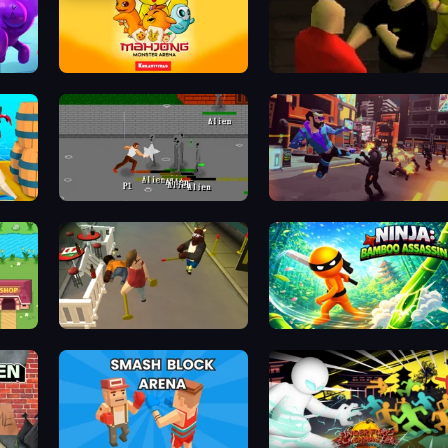
Mahjong Monster Arena
Kuja
Royal City Clashers 3
Cyber Rage: Retribution
Drunk-Fu: Wasted Masters
Ninja: Bamboo Assassin