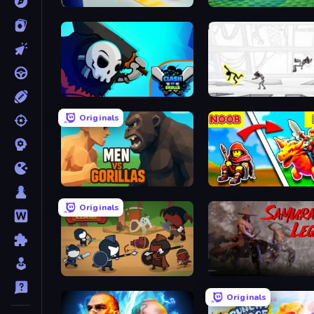
Slasher
Brainrot Tower Defence
Clash of Skulls
Electric Man
Originals
Men Vs Gorillas
Originals
Warrior Clash
Samurai Legacy
Originals