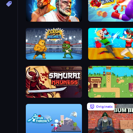
Fighter Legends Duo
Punchy Race
Clash of Memes
Funny Ragdoll Wrestlers
Samurai Madness
Duck Life: Battle (Demo)
Originals