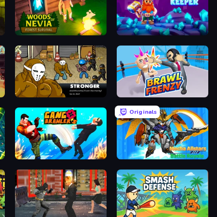
Woods of Nevia: Forest Survival
Mine Keeper
Crazy Flasher 3
Brawl Frenzy: Fight.io
Originals
Gang Brawlers
Mecha Allstars Battle Royale