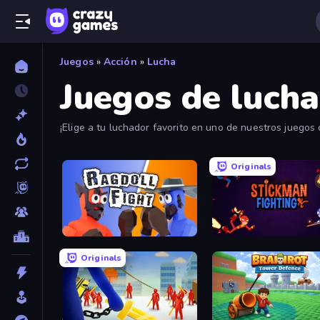
Juegos
»
Acción
»
Lucha
Juegos de lucha
¡Elige a tu luchador favorito en uno de nuestros juegos 
hay un montón de títulos emocionantes entre los que ele
Originals
Ragdoll Fight
Stickman Fighting: Super
Originals