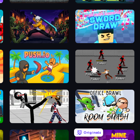
Lost Dungeon
Robot Police Iron Panther
Sword Master: Shadow Hunter
3D Block Gladiator: Sword Draw
Push.io
Royal City Clashers 2
Stickman Fighting 3D
Office Brawl - Room Smash
Originals