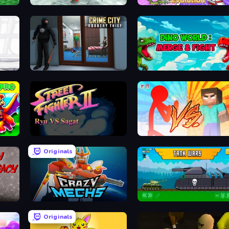
Alcatraz Prison Escape Plan
Human Leap: Evolution
Crime City Robbery Thief Games
Dino World: Merge & Fight
Battle of Knights: Robby and Dragons
Street Fighter 2
Red Stickman vs Monster School
Originals
Crazy Mechs
Tanks 2D: Tank Wars
Originals