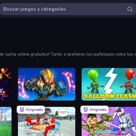
de lucha online gratuitos! Tanto si prefieres los puñetazos como los
gir. Ordena los más jugados y los más nuevos utilizando los filtros.
 War
Ultimate Robo Duel 3D
Balloon Clash
Originals
Originals