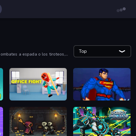
Top
 combates a espada o los tiroteos,
Office Fight
Injustice Gods Among Us