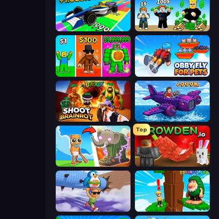
Obby Car Challenge: Drive
Obby Tycoon Build the City
Obby Brainrot Merge
Obby Fly For Pets
Shoot Brainrot
Obby Plane Power Challenge: Fly
Top
Brainrot Evolution
Grow A Garden | Growden.io
BrainZombie Log Escape
Steal Beanstalk for Brainrots