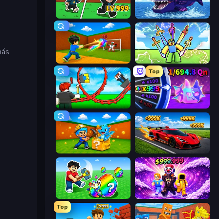
Brainrot Arena Online
Obby Fish Challenge: Ride
más
Baseball For Brainrot
Obby vs Brainrot
Top
Build a Rollercoaster: Simulator
Meeland.io
Escape Cave For Brainrot
Obby: +1 Speed Car Escape
Break a Lucky Egg Brainrots
Obby - BrainWave
Top