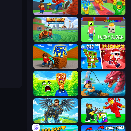
Obby: +1 Click Wall Breaker
Catch Brainrots From Bosses
Brainrot Tower Defence
Lucky Block
Obby: Break Rocks For Brainrots
Plants vs Brain Zombies
Save Memerots: Acid Lava lake
Fish It Now
Obby: Pull a Sword
Break a Lucky Blocks with Brainrots