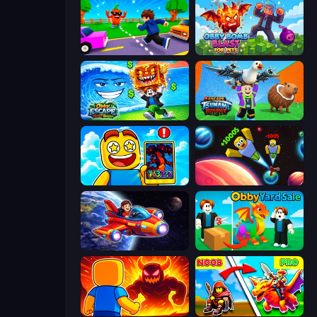
Robby: Cross the Road for Brainrot
Obby Bomb Blast For Pets
Obby Escape from Tsunami Brainrot
Escape Tsunami Brainrot
Obby Cards: The Legend Hunt
Obby: +1 to Spaceflight Altitude
Obby Space Challenge: Starships
Obby Yard Sale
Obby: Legendary Dragon
Battle of Knights: Robby and Dragons