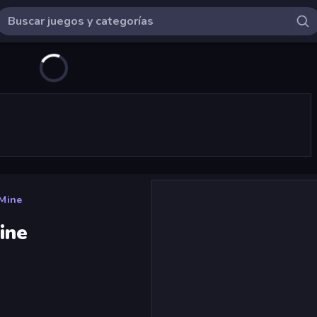
Mine
ine