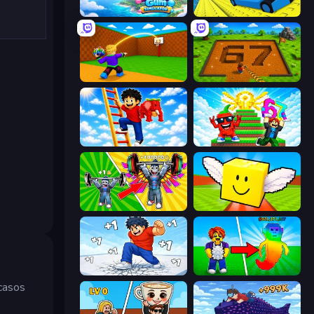
Bubble Gum Simulator
Cart Ride Danger Mount
Throw a Lucky Block
Obby: Dig Brainrots
Ladder to Brainhot: Climb
Run and Jump for Brainrot
Obby: Gym Simulator, Escape
Lucky Brainrot Blocks Online
Break a Skyscraper
Collect Brainrot Egg
casos