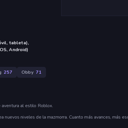
vil, tableta),
iOS, Android)
g
257
Obby
71
aventura al estilo Roblox.
ea nuevos niveles de la mazmorra. Cuanto más avances, más es