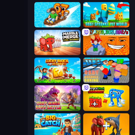
Float for Brainrots
Obby Sprunki: Pet World
Marble Merge: Steal Brainrot Game
Escape Lava for Brainrots!
Lucky Blocks for Brainrots
Obby: Ragdoll Boxing
Obby Miner: Boss Battle
Merge & Steal Brainrot