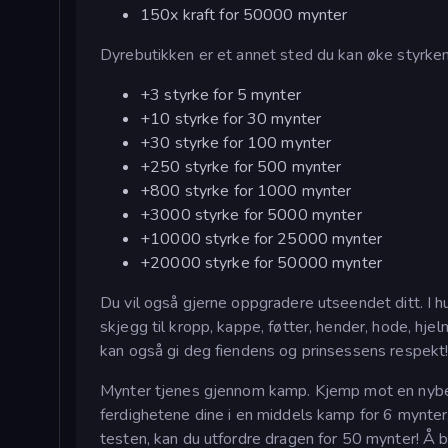
150x kraft for 50000 mynter
Dyrebutikken er et annet sted du kan øke styrken 
+3 styrke for 5 mynter
+10 styrke for 30 mynter
+30 styrke for 100 mynter
+250 styrke for 500 mynter
+800 styrke for 1000 mynter
+3000 styrke for 5000 mynter
+10000 styrke for 25000 mynter
+20000 styrke for 50000 mynter
Du vil også gjerne oppgradere utseendet ditt. I hu
skjegg til kropp, kappe, føtter, hender, hode, hj
kan også gi deg fiendens og prinsessens respekt
Mynter tjenes gjennom kamp. Kjemp mot en nybegy
ferdighetene dine i en middels kamp for 6 mynter,
testen, kan du utfordre dragen for 50 mynter! Å b