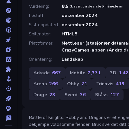
Vurdering
8.5
(
basert på de siste 6 månedene
)
Løslatt
desember 2024
Sist oppdatert
desember 2024
Spillmotor
HTML5
Plattformer
Nettleser (stasjonær datamask
CrazyGames-appen (Android)
Orientering
Landskap
Arkade
667
Mobile
2,371
3D
1,42
Arena
266
Obby
71
Trinnvis
419
Drage
23
Sverd
36
Slåss
127
Battle of Knights: Robby and Dragons er et engasje
bekjempe voldsomme fiender. Bruk sverdet ditt