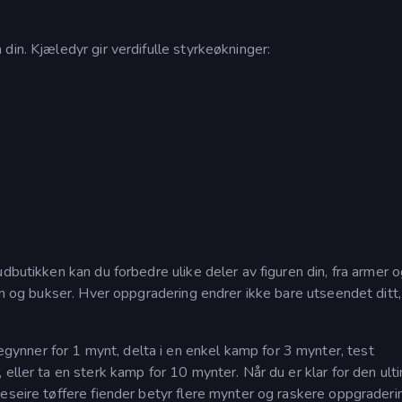
din. Kjæledyr gir verdifulle styrkeøkninger:
dbutikken kan du forbedre ulike deler av figuren din, fra armer 
elm og bukser. Hver oppgradering endrer ikke bare utseendet ditt
!
nner for 1 mynt, delta i en enkel kamp for 3 mynter, test
 eller ta en sterk kamp for 10 mynter. Når du er klar for den ult
eseire tøffere fiender betyr flere mynter og raskere oppgraderi