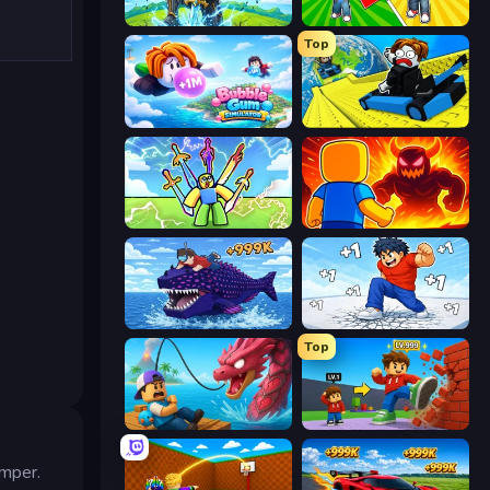
Obby: Pull a Sword
Obby: Gym Simulator, Escape
Top
Bubble Gum Simulator
Cart Ride Danger Mount
Obby vs Brainrot
Obby: Legendary Dragon
Obby Fish Challenge: Ride
Break a Skyscraper
Top
Fish It Now
Obby: +1 Click Wall Breaker
mper.