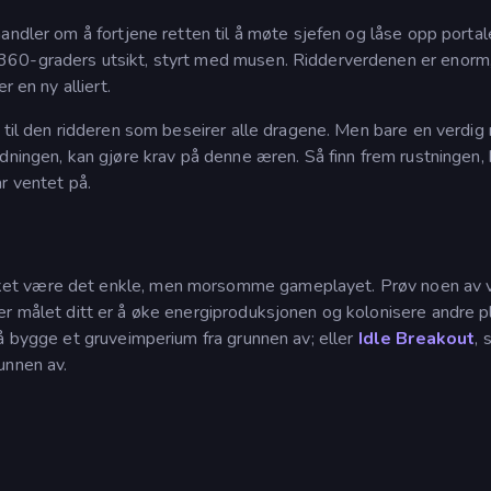
ndler om å fortjene retten til å møte sjefen og låse opp portale
360-graders utsikt, styrt med musen. Ridderverdenen er enorm
r en ny alliert.
 til den ridderen som beseirer alle dragene. Men bare en verdig r
dningen, kan gjøre krav på denne æren. Så finn frem rustningen, 
r ventet på.
et være det enkle, men morsomme gameplayet. Prøv noen av 
der målet ditt er å øke energiproduksjonen og kolonisere andre p
 å bygge et gruveimperium fra grunnen av; eller
Idle Breakout
, 
unnen av.