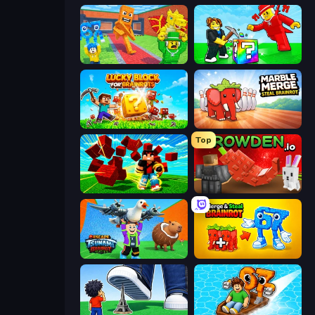
Catch Brainrots From Bosses
Break a Lucky Blocks with Brainrots
Lucky Blocks for Brainrots
Marble Merge: Steal Brainrot Game
Top
Robby Superhero
Grow A Garden | Growden.io
Escape Tsunami Brainrot
Merge & Steal Brainrot