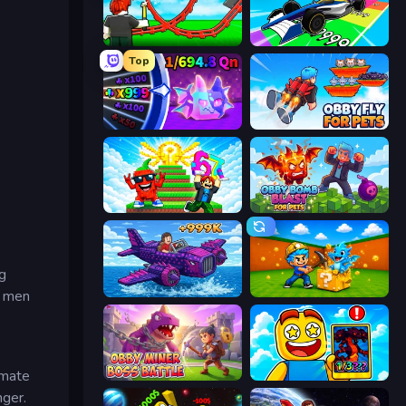
Build a Rollercoaster: Simulator
Obby Car Challenge: Drive
Top
Meeland.io
Obby Fly For Pets
Run and Jump for Brainrot
Obby Bomb Blast For Pets
og
Obby Plane Power Challenge: Fly
Escape Cave For Brainrot
, men
imate
Obby Miner: Boss Battle
Obby Cards: The Legend Hunt
nger.