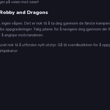
ger på veien mot seier!
: Robby and Dragons
, ingen våpen. Det er nok til å ta deg gjennom de første kampe
lle oppgraderinger. Følg pilene for å navigere deg gjennom din f
r å angripe motstanderen.
rat nok til å utforske nytt utstyr. Gå til sverdbutikken for å op
tiplikator: