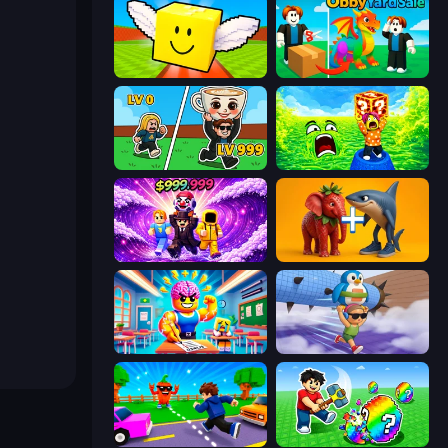
Lucky Brainrot Blocks Online
Obby Yard Sale
Brainrot Arena Online
Save Memerots: Acid Lava lake
Obby - BrainWave
Brainrot Evolution: 2048 Merge Fight
Obby: Dumb or Genius IQ Test
BrainZombie Log Escape
Robby: Cross the Road for Brainrot
Break a Lucky Egg Brainrots