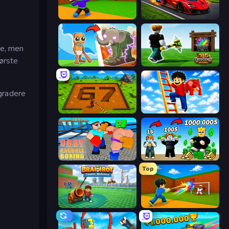
Throw a Lucky Block
Obby: +1 Speed Car Escape
ne, men
ørste
Brainrot Evolution
Dig and Descend: Obby Mine
pgradere
Obby: Dig Brainrots
Ladder to Brainhot: Climb
Obby: Ragdoll Boxing
Obby Tycoon Build the City
Top
Brainrot Tower Defence
Baseball For Brainrot