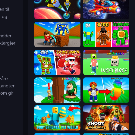
n til
, og
Obby: +1 to Spaceflight Altitude
Obby Space Challenge: Starships
idder,
klargjør
Obby: Break Rocks For Brainrots
Obby Brainrot Merge
Plants vs Brain Zombies
Lucky Block
våre
laneter;
som gir
Steal Beanstalk for Brainrots
Collect Brainrot Egg
Obby Sprunki: Pet World
Shoot Brainrot