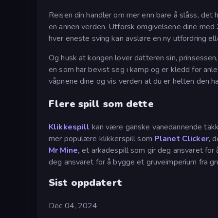
Reisen din handler om mer enn bare å slåss, det ha
en annen verden. Utforsk omgivelsene dine med 
hver eneste sving kan avsløre en ny utfordring elle
Og husk at kongen lover datteren sin, prinsessen,
en som har bevist seg i kamp og er kledd for anle
våpnene dine og vis verden at du er helten den ha
Flere spill som dette
Klikkespill
kan være ganske vanedannende takk
mer populære klikkerspill som
Planet Clicker
, 
Mr Mine,
et arkadespill som gir deg ansvaret for
deg ansvaret for å bygge et gruveimperium fra gr
Sist oppdatert
Dec 04, 2024