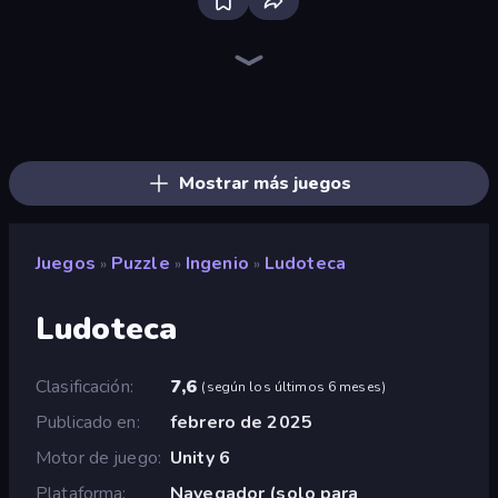
Bloxd.io
Ragdoll Archers
EvoWars.io
Piece of Cake: Merge and Bake
Veck.io
Racing Limits
Traffic Rider
Solitario Chino
Screw Out: Bolts and Nuts
Words of Wonders
Piles of Mahjong
Designville: Merge & Design
Miniblox
Space Waves
Stickman Clash
SkillWarz
Fortzone Battle Royale
Arrow Escape
Mostrar más juegos
Juegos
Puzzle
Ingenio
Ludoteca
»
»
»
Ludoteca
Clasificación
7,6
(
según los últimos 6 meses
)
Publicado en
febrero de 2025
Motor de juego
Unity 6
Plataforma
Navegador (solo para