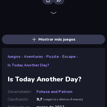
Bloxd.io
Ragdoll Archers
EvoWars.io
Piece of Cake: Merge and Bake
Veck.io
Racing Limits
Traffic Rider
Solitario Chino
Screw Out: Bolts and Nuts
Words of Wonders
Piles of Mahjong
Designville: Merge & Design
Miniblox
Space Waves
Stickman Clash
SkillWarz
Fortzone Battle Royale
Arrow Escape
Mostrar más juegos
Juegos
Aventuras
Puzzle
Escape
»
»
»
»
Is Today Another Day?
Is Today Another Day?
Desarrollador
Fohaze and Patrom
Clasificación
9,7
(
según los últimos 6 meses
)
Publicado en
marzo de 2022