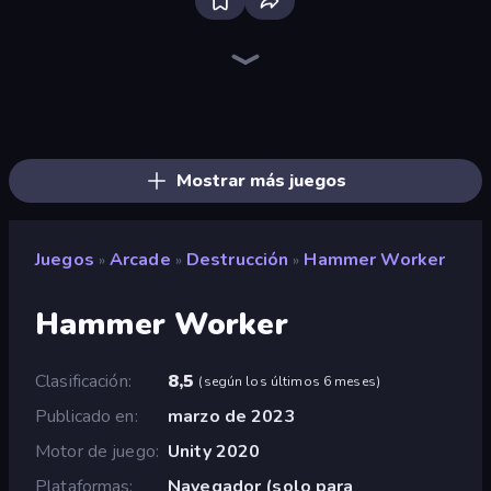
Firestone – Idle Clicker Online RPG
Home Design: Decorate House
Tanks Arena io: Craft & Combat
Real Fishing Simulator
Wizard.io
Age of Tanks Warriors: TD War
Mirrorland
Junkyard Sim
Hexa Sort
Landfill Simulator
Pocket Zone
Card Shuffle Sort
MineTap Merge Clicker
Bloom Sort
Autogun Heroes
Rovercraft
Basketball Superstars
Food Truck Chef™: A Fun Cooking Game
Mostrar más juegos
Juegos
Arcade
Destrucción
Hammer Worker
»
»
»
Hammer Worker
Clasificación
8,5
(
según los últimos 6 meses
)
Publicado en
marzo de 2023
Motor de juego
Unity 2020
Plataformas
Navegador (solo para