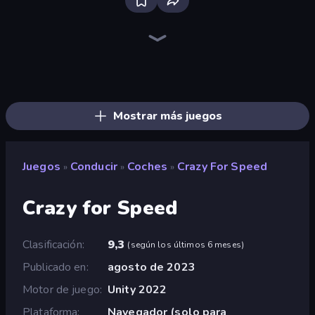
Bloxd.io
Ragdoll Archers
EvoWars.io
Piece of Cake: Merge and Bake
Veck.io
Traffic Rider
Racing Limits
Solitario Chino
Screw Out: Bolts and Nuts
Words of Wonders
Piles of Mahjong
Designville: Merge & Design
Space Waves
Miniblox
SkillWarz
Stickman Clash
Fortzone Battle Royale
Arrow Escape
Mostrar más juegos
Juegos
Conducir
Coches
Crazy For Speed
»
»
»
Crazy for Speed
Clasificación
9,3
(
según los últimos 6 meses
)
Publicado en
agosto de 2023
Motor de juego
Unity 2022
Plataforma
Navegador (solo para