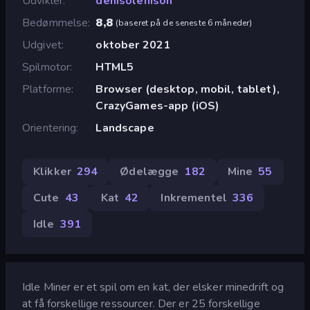
Udvikler
denisolenison
Bedømmelse
8,8
(
baseret på de seneste 6 måneder
)
Udgivet
oktober 2021
Spilmotor
HTML5
Platforme
Browser (desktop, mobil, tablet),
CrazyGames-app (iOS)
Orientering
Landscape
Klikker
294
Ødelægge
182
Mine
55
Cute
43
Kat
42
Inkrementel
336
Idle
391
Idle Miner er et spil om en kat, der elsker minedrift og
at få forskellige ressourcer. Der er 25 forskellige