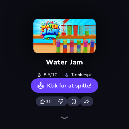
Water Jam
8,5/10
Tænkespil
Klik for at spille!
35