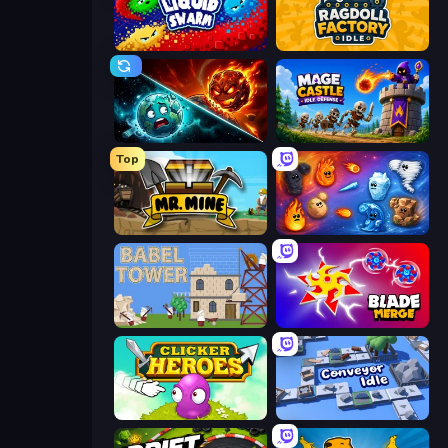
Liquid Swarm
Ragdoll Factory Idle
PlanetCrush 2
Mage Castle Idle Defense
Top
Mr. Mine
Elemental Merge
Babel Tower
Blade Merge
Clicker Heroes
Conveyor Idle