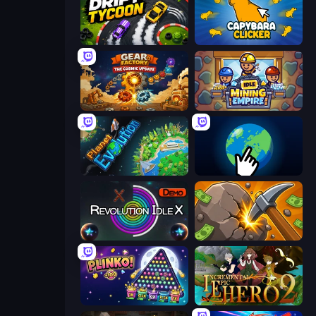
Drift Tycoon
Capybara Clicker
Gear Factory
Idle Mining Empire
Planet Evolution: Idle Clicker
Planet Clicker 2
Revolution Idle X
Mine Clicker
PLINKO!
Incremental Epic Hero 2