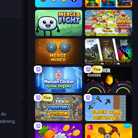
Merge Tools - Merge and Dig
Pumpkin Defense: Merge Cannon
Merge & Fight
Idle Inventor
Merge Miner
Sword Merging Simulator
Top
Human Clicker: Grow Organs
Crusher Clicker
Top
 du
Leek Factory Tycoon
Block Wall Destroyer
adering