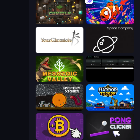
Cubidle
Fish Catch Idle
Your Chronicle
Space Company
Cell to Singularity: Mesozoic Valley
Evolve
Mystery Digger
Harbor Tycoon
Money Maker
Pong Clicker