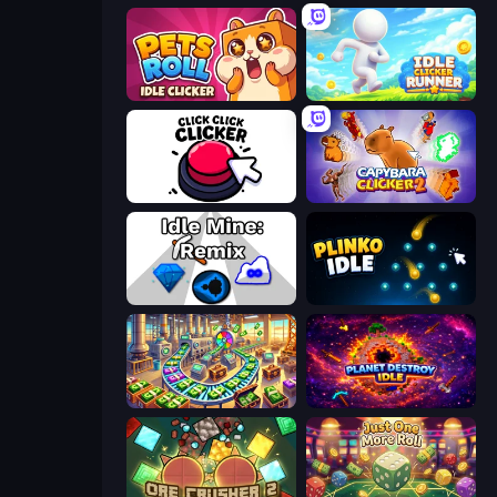
Pets Roll: Idle Clicker
Idle Clicker Runner
Click Click Clicker
Capybara Clicker 2
Idle Mine: Remix
Plinko Idle
Money Factory: Tycoon Idle Game
Planet Destroy Idle