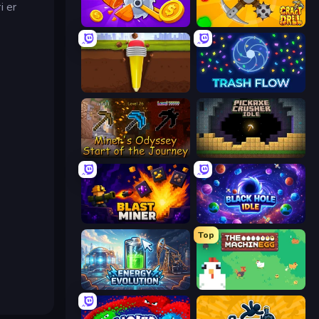
i er
Farm Ring Idle
Craft Drill
Pen Dig
Trash Flow
Miner's Odyssey
Pickaxe Crusher Idle
Blast Miner
Black Hole Idle
Top
Energy Evolution
The MachinEGG