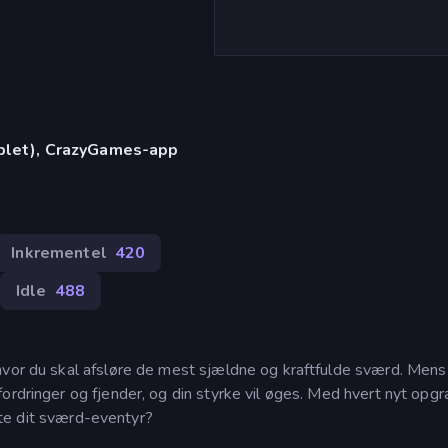
)
ablet), CrazyGames-app
Inkrementel
420
Idle
488
hvor du skal afsløre de mest sjældne og kraftfulde sværd. Mens
ordringer og fjender, og din styrke vil øges. Med hvert nyt opgr
arte dit sværd-eventyr?