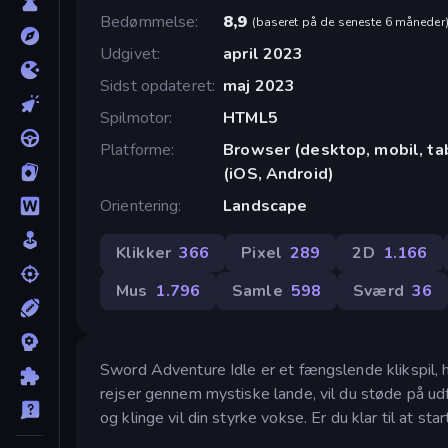
Bedømmelse
8,9
(
baseret på de seneste 6 måneder
Udgivet
april 2023
Sidst opdateret
maj 2023
Spilmotor
HTML5
Platforme
Browser (desktop, mobil, t
(iOS, Android)
Orientering
Landscape
Klikker
366
Pixel
289
2D
1.166
Mus
1.796
Samle
598
Sværd
36
Sword Adventure Idle er et fængslende klikspil, 
rejser gennem mystiske lande, vil du støde på udf
og klinge vil din styrke vokse. Er du klar til at st