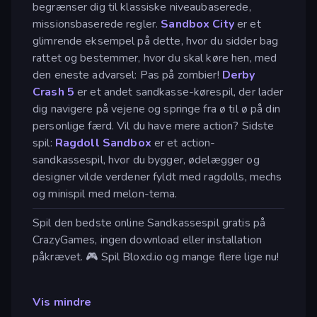
begrænser dig til klassiske niveaubaserede,
missionsbaserede regler.
Sandbox City
er et
glimrende eksempel på dette, hvor du sidder bag
rattet og bestemmer, hvor du skal køre hen, med
den eneste advarsel: Pas på zombier!
Derby
Crash 5
er et andet sandkasse-kørespil, der lader
dig navigere på vejene og springe fra ø til ø på din
personlige færd. Vil du have mere action? Sidste
spil:
Ragdoll Sandbox
er et action-
sandkassespil, hvor du bygger, ødelægger og
designer vilde verdener fyldt med ragdolls, mechs
og minispil med melon-tema.
Spil den bedste online Sandkassespil gratis på
CrazyGames, ingen download eller installation
påkrævet. 🎮 Spil Bloxd.io og mange flere lige nu!
Vis mindre