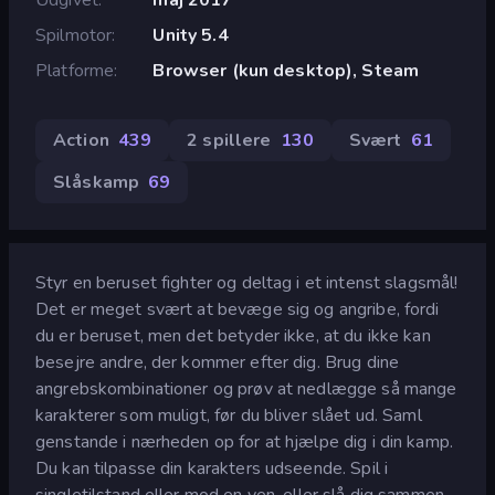
Spilmotor
Unity 5.4
Platforme
Browser (kun desktop), Steam
Action
439
2 spillere
130
Svært
61
Slåskamp
69
Styr en beruset fighter og deltag i et intenst slagsmål!
Det er meget svært at bevæge sig og angribe, fordi
du er beruset, men det betyder ikke, at du ikke kan
besejre andre, der kommer efter dig. Brug dine
angrebskombinationer og prøv at nedlægge så mange
karakterer som muligt, før du bliver slået ud. Saml
genstande i nærheden op for at hjælpe dig i din kamp.
Du kan tilpasse din karakters udseende. Spil i
singletilstand eller mod en ven, eller slå dig sammen