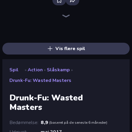
Bloxd.io
Ragdoll Archers
EvoWars.io
Veck.io
Piece of Cake: Merge and Bake
Racing Limits
Traffic Rider
Mahjongg Solitaire
Screw Out: Bolts and Nuts
Words of Wonders
Piles of Mahjong
Designville: Merge & Design
Miniblox
Space Waves
Stickman Clash
SkillWarz
Fortzone Battle Royale
Arrow Escape
Vis flere spil
Spil
Action
Slåskamp
»
»
»
Drunk-Fu: Wasted Masters
Drunk-Fu: Wasted
Masters
Bedømmelse
8,9
(
baseret på de seneste 6 måneder
)
Udgivet
maj 2017