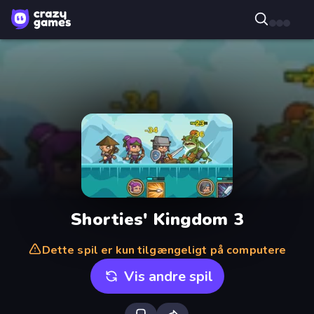
Shorties' Kingdom 3
Dette spil er kun tilgængeligt på computere
Vis andre spil