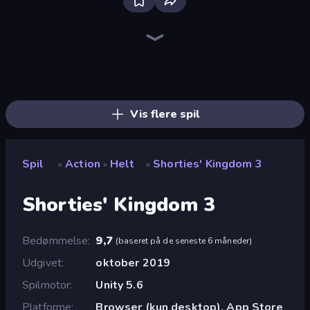
Bloxd.io
Ragdoll Archers
EvoWars.io
Piece of Cake: Merge and Bake
Veck.io
Traffic Rider
Racing Limits
Mahjongg Solitaire
Screw Out: Bolts and Nuts
Words of Wonders
Piles of Mahjong
Designville: Merge & Design
Space Waves
Miniblox
SkillWarz
Stickman Clash
Fortzone Battle Royale
Arrow Escape
Vis flere spil
Spil
Action
Helt
Shorties' Kingdom 3
»
»
»
Shorties' Kingdom 3
Bedømmelse
9,7
(
baseret på de seneste 6 måneder
)
Udgivet
oktober 2019
Spilmotor
Unity 5.6
Platforme
Browser (kun desktop), App Store