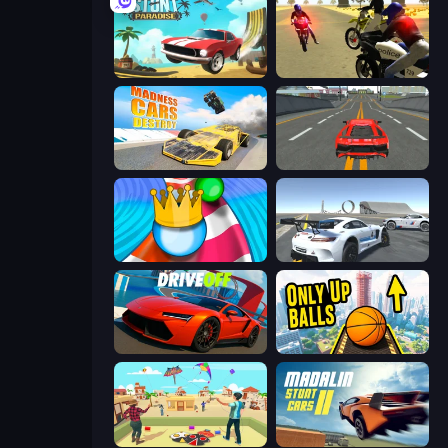
Stunt Paradise
3D Moto Simulator 2
Madness Cars Destroy
Modern Car Racing 2
Aquapark Balls Party
Crazy Stunt Cars Multiplayer
DriveOff
Only Up Balls
Kite Flying Sim
Madalin Stunt Cars 2