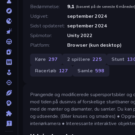
Bedømmelse
9,1
(
baseret på de seneste 6 måneder
Udgivet
september 2024
Sidst opdateret
september 2024
Spilmotor
Unity 2022
Platform
Browser (kun desktop)
Køre
297
2 spillere
225
Stunt
13
Racerløb
127
Samle
598
Prangende og modificerede supersportsbiler og der
mod tiden på dusinvis af forskellige stuntbaner og
med de mønter og diamanter, du samler. Du kan prøv
og udseende. (Biler knuses og smadres) ● Opgrade
interiørkamera ● Interessante interaktive objekt