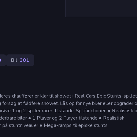
)
0
Bil
381
es chauffører er klar til showet i Real Cars Epic Stunts-spillet.
 forsøg at fuldføre showet. Lås op for nye biler eller opgrader di
e 1 og 2 spiller racer-tilstande. Spilfunktioner: ● Realistisk bi
rbare biler ● 1 Player og 2 Player tilstande ● Realistisk
er på stuntniveauer ● Mega-ramps til episke stunts