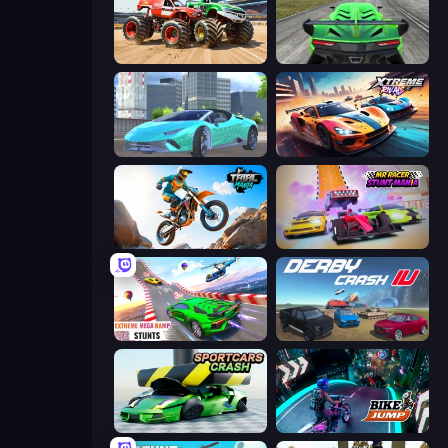
Monster Truck Demolition Derby
Speed Racing Pro 2
Real City Driver
Xtreme Rivals: Car Racing
Trial Mania
MR RACER Stunt Mania
Impossible Mega Ramp Car Stunt
Derby Crash 4
Sportcars Crash
Bike Jump