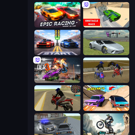
Epic Racing - Descent on Cars
Obstacle Race: Destroying Simulator!
Street Racer 2
Sports Cars Driver
Demolition Derby 3
Crazy Moto Stunts
Moto Rider 3D
Turbo Cars: Pipe Stunts