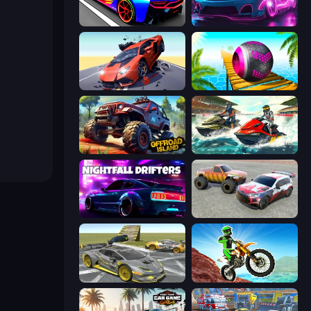
Cyber Cars Punk Racing
Cyber Cars Punk Racing 2
Hyper Cars Ramp Crash
Rolling Balls Sea Race
Offroad Island
Jetski Race
Nightfall Drifters
Limitless
Wrong Way
Dirt Bike Mad Skills