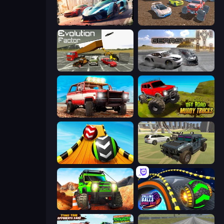
Mega Ramp Car Game: Car Stunts
Mad Cars: Racing & Crash
Evolution Factor
Gearshift One
Offroad Masters Challenge
Offroad Muddy Trucks
Sky Balls 3D
4x4 Offroader
Offroad Life 3D
Rolling Balls Space Race