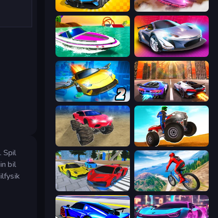
GT Cars Mega Ramps
Ultimate Flying Car
Jet Boat Racing
Grand Cyber City
Ultimate Flying Car 2
Night City Racing
Monster Cars: Ultimate Simulator
ATV Ultimate Offroad
 Spil
n bil
lfysik
Real Cars Extreme Racing
Riders Downhill Racing