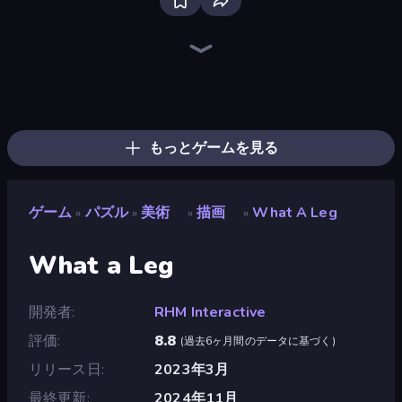
Piece of Cake: Merge and Bake
Screw Out: Bolts and Nuts
Piles of Mahjong
Single Line: Drawing Puzzle
Emoji Puzzle!
Arrow Escape
Skydom
Designville: Merge & Design
Mansion Tale: Merge Secrets
Elemental Monsters: Merge
Knock Your Mind
Alchemy: Merge Elements
Arrow Escape: Puzzle
Land Explorers: Merge & Build
Yarn Fever! Unravel Puzzle
Mergest Kingdom
Thief Puzzle
Open House
もっとゲームを見る
ゲーム
パズル
美術
描画
What A Leg
»
»
»
»
What a Leg
開発者
RHM Interactive
評価
8.8
(
過去6ヶ月間のデータに基づく
)
リリース日
2023年3月
最終更新
2024年11月