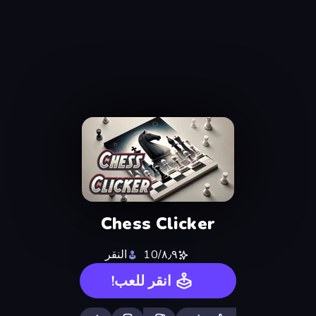
Chess Clicker
٨٫٩/10
النقر
انقر للعب!